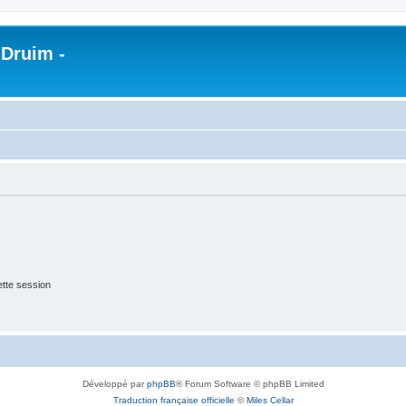
 Druim -
tte session
Développé par
phpBB
® Forum Software © phpBB Limited
Traduction française officielle
©
Miles Cellar