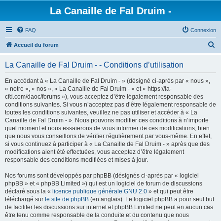
La Canaille de Fal Druim -
FAQ
Connexion
R
Accueil du forum
e
La Canaille de Fal Druim - - Conditions d’utilisation
c
h
En accédant à « La Canaille de Fal Druim - » (désigné ci-après par « nous »,
« notre », « nos », « La Canaille de Fal Druim - » et « https://la-
e
cfd.com/daoc/forums »), vous acceptez d’être légalement responsable des
r
conditions suivantes. Si vous n’acceptez pas d’être légalement responsable de
toutes les conditions suivantes, veuillez ne pas utiliser et accéder à « La
c
Canaille de Fal Druim - ». Nous pouvons modifier ces conditions à n’importe
h
quel moment et nous essaierons de vous informer de ces modifications, bien
que nous vous conseillons de vérifier régulièrement par vous-même. En effet,
e
si vous continuez à participer à « La Canaille de Fal Druim - » après que des
r
modifications aient été effectuées, vous acceptez d’être légalement
responsable des conditions modifiées et mises à jour.
Nos forums sont développés par phpBB (désignés ci-après par « logiciel
phpBB » et « phpBB Limited ») qui est un logiciel de forum de discussions
déclaré sous la «
licence publique générale GNU 2.0
» et qui peut être
téléchargé sur
le site de phpBB
(en anglais). Le logiciel phpBB a pour seul but
de faciliter les discussions sur internet et phpBB Limited ne peut en aucun cas
être tenu comme responsable de la conduite et du contenu que nous