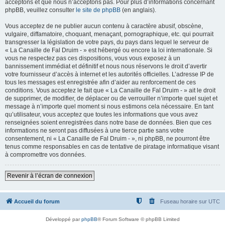
acceptons et que nous n’acceptons pas. Pour plus d’informations concernant
phpBB, veuillez consulter
le site de phpBB
(en anglais).
Vous acceptez de ne publier aucun contenu à caractère abusif, obscène,
vulgaire, diffamatoire, choquant, menaçant, pornographique, etc. qui pourrait
transgresser la législation de votre pays, du pays dans lequel le serveur de
« La Canaille de Fal Druim - » est hébergé ou encore la loi internationale. Si
vous ne respectez pas ces dispositions, vous vous exposez à un
bannissement immédiat et définitif et nous nous réservons le droit d’avertir
votre fournisseur d’accès à internet et les autorités officielles. L’adresse IP de
tous les messages est enregistrée afin d’aider au renforcement de ces
conditions. Vous acceptez le fait que « La Canaille de Fal Druim - » ait le droit
de supprimer, de modifier, de déplacer ou de verrouiller n’importe quel sujet et
message à n’importe quel moment si nous estimons cela nécessaire. En tant
qu’utilisateur, vous acceptez que toutes les informations que vous avez
renseignées soient enregistrées dans notre base de données. Bien que ces
informations ne seront pas diffusées à une tierce partie sans votre
consentement, ni « La Canaille de Fal Druim - », ni phpBB, ne pourront être
tenus comme responsables en cas de tentative de piratage informatique visant
à compromettre vos données.
Revenir à l’écran de connexion
Accueil du forum
Fuseau horaire sur
UTC
Développé par
phpBB
® Forum Software © phpBB Limited