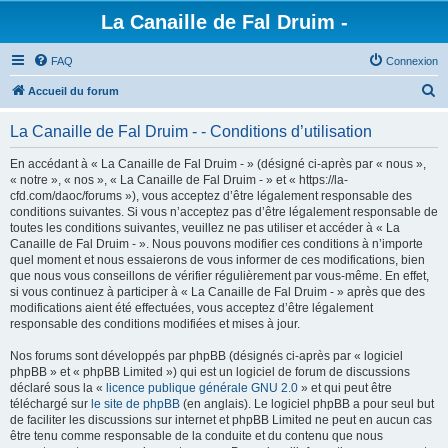
La Canaille de Fal Druim -
FAQ
Connexion
R
Accueil du forum
e
La Canaille de Fal Druim - - Conditions d’utilisation
c
h
En accédant à « La Canaille de Fal Druim - » (désigné ci-après par « nous »,
« notre », « nos », « La Canaille de Fal Druim - » et « https://la-
e
cfd.com/daoc/forums »), vous acceptez d’être légalement responsable des
r
conditions suivantes. Si vous n’acceptez pas d’être légalement responsable de
toutes les conditions suivantes, veuillez ne pas utiliser et accéder à « La
c
Canaille de Fal Druim - ». Nous pouvons modifier ces conditions à n’importe
h
quel moment et nous essaierons de vous informer de ces modifications, bien
que nous vous conseillons de vérifier régulièrement par vous-même. En effet,
e
si vous continuez à participer à « La Canaille de Fal Druim - » après que des
r
modifications aient été effectuées, vous acceptez d’être légalement
responsable des conditions modifiées et mises à jour.
Nos forums sont développés par phpBB (désignés ci-après par « logiciel
phpBB » et « phpBB Limited ») qui est un logiciel de forum de discussions
déclaré sous la «
licence publique générale GNU 2.0
» et qui peut être
téléchargé sur
le site de phpBB
(en anglais). Le logiciel phpBB a pour seul but
de faciliter les discussions sur internet et phpBB Limited ne peut en aucun cas
être tenu comme responsable de la conduite et du contenu que nous