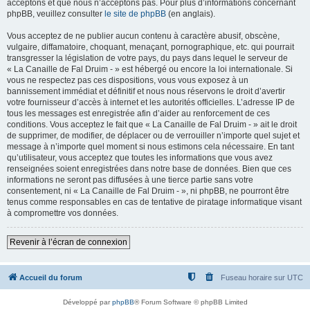
acceptons et que nous n’acceptons pas. Pour plus d’informations concernant
phpBB, veuillez consulter
le site de phpBB
(en anglais).
Vous acceptez de ne publier aucun contenu à caractère abusif, obscène,
vulgaire, diffamatoire, choquant, menaçant, pornographique, etc. qui pourrait
transgresser la législation de votre pays, du pays dans lequel le serveur de
« La Canaille de Fal Druim - » est hébergé ou encore la loi internationale. Si
vous ne respectez pas ces dispositions, vous vous exposez à un
bannissement immédiat et définitif et nous nous réservons le droit d’avertir
votre fournisseur d’accès à internet et les autorités officielles. L’adresse IP de
tous les messages est enregistrée afin d’aider au renforcement de ces
conditions. Vous acceptez le fait que « La Canaille de Fal Druim - » ait le droit
de supprimer, de modifier, de déplacer ou de verrouiller n’importe quel sujet et
message à n’importe quel moment si nous estimons cela nécessaire. En tant
qu’utilisateur, vous acceptez que toutes les informations que vous avez
renseignées soient enregistrées dans notre base de données. Bien que ces
informations ne seront pas diffusées à une tierce partie sans votre
consentement, ni « La Canaille de Fal Druim - », ni phpBB, ne pourront être
tenus comme responsables en cas de tentative de piratage informatique visant
à compromettre vos données.
Revenir à l’écran de connexion
Accueil du forum
Fuseau horaire sur
UTC
Développé par
phpBB
® Forum Software © phpBB Limited