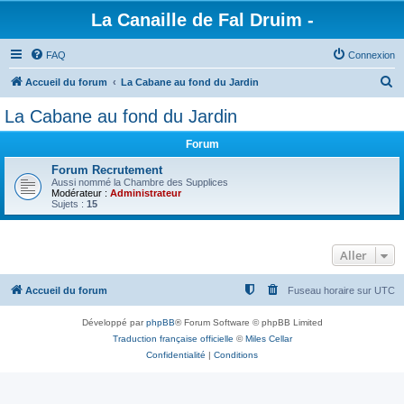
La Canaille de Fal Druim -
FAQ
Connexion
R
Accueil du forum
La Cabane au fond du Jardin
e
La Cabane au fond du Jardin
c
Forum
h
e
Forum Recrutement
Aussi nommé la Chambre des Supplices
r
Modérateur :
Administrateur
Sujets :
15
c
h
Aller
e
r
Accueil du forum
Fuseau horaire sur
UTC
Développé par
phpBB
® Forum Software © phpBB Limited
Traduction française officielle
©
Miles Cellar
Confidentialité
|
Conditions