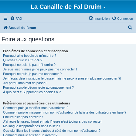
La Canaille de Fal Druim -
FAQ
Inscription
Connexion
R
Accueil du forum
e
Foire aux questions
c
h
Problèmes de connexion et d’inscription
Pourquoi ai-je besoin de m’inscrire ?
e
Qu’est-ce que la COPPA ?
r
Pourquoi ne puis-je pas m’inscrire ?
Je suis inscrit mais je ne peux pas me connecter !
c
Pourquoi ne puis-je pas me connecter ?
Je m’étais déjà inscrit par le passé mais ne peux à présent plus me connecter ?!
h
J’ai perdu mon mot de passe !
e
Pourquoi suis-je déconnecté automatiquement ?
À quoi sert « Supprimer les cookies » ?
r
Préférences et paramètres des utilisateurs
Comment puis-je modifier mes paramètres ?
Comment puis-je masquer mon nom d’utilisateur de la liste des utilisateurs en ligne ?
L’heure n’est pas correcte !
J’ai réglé le fuseau horaire mais l’heure n’est toujours pas correcte !
Ma langue n’apparaît pas dans la liste !
Que signifient les images situées à côté de mon nom d’utilisateur ?
Comment puis-je afficher un avatar ?