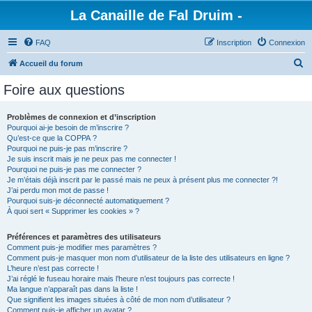
La Canaille de Fal Druim -
FAQ
Inscription
Connexion
R
Accueil du forum
e
Foire aux questions
c
h
Problèmes de connexion et d’inscription
Pourquoi ai-je besoin de m’inscrire ?
e
Qu’est-ce que la COPPA ?
r
Pourquoi ne puis-je pas m’inscrire ?
Je suis inscrit mais je ne peux pas me connecter !
c
Pourquoi ne puis-je pas me connecter ?
Je m’étais déjà inscrit par le passé mais ne peux à présent plus me connecter ?!
h
J’ai perdu mon mot de passe !
e
Pourquoi suis-je déconnecté automatiquement ?
À quoi sert « Supprimer les cookies » ?
r
Préférences et paramètres des utilisateurs
Comment puis-je modifier mes paramètres ?
Comment puis-je masquer mon nom d’utilisateur de la liste des utilisateurs en ligne ?
L’heure n’est pas correcte !
J’ai réglé le fuseau horaire mais l’heure n’est toujours pas correcte !
Ma langue n’apparaît pas dans la liste !
Que signifient les images situées à côté de mon nom d’utilisateur ?
Comment puis-je afficher un avatar ?