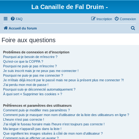
La Canaille de Fal Druim -
FAQ
Inscription
Connexion
R
Accueil du forum
e
Foire aux questions
c
h
Problèmes de connexion et d’inscription
Pourquoi ai-je besoin de m’inscrire ?
e
Qu’est-ce que la COPPA ?
r
Pourquoi ne puis-je pas m’inscrire ?
Je suis inscrit mais je ne peux pas me connecter !
c
Pourquoi ne puis-je pas me connecter ?
Je m’étais déjà inscrit par le passé mais ne peux à présent plus me connecter ?!
h
J’ai perdu mon mot de passe !
e
Pourquoi suis-je déconnecté automatiquement ?
À quoi sert « Supprimer les cookies » ?
r
Préférences et paramètres des utilisateurs
Comment puis-je modifier mes paramètres ?
Comment puis-je masquer mon nom d’utilisateur de la liste des utilisateurs en ligne ?
L’heure n’est pas correcte !
J’ai réglé le fuseau horaire mais l’heure n’est toujours pas correcte !
Ma langue n’apparaît pas dans la liste !
Que signifient les images situées à côté de mon nom d’utilisateur ?
Comment puis-je afficher un avatar ?