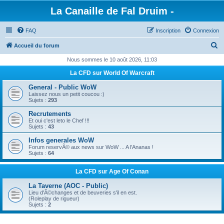
La Canaille de Fal Druim -
FAQ
Inscription
Connexion
R
Accueil du forum
e
Nous sommes le 10 août 2026, 11:03
c
La CFD sur World Of Warcraft
h
General - Public WoW
e
Laissez nous un petit coucou :)
Sujets :
293
r
Recrutements
c
Et oui c'est leto le Chef !!!
Sujets :
43
h
Infos generales WoW
e
Forum reservÃ© aux news sur WoW ... A l'Ananas !
Sujets :
64
r
La CFD sur Age Of Conan
La Taverne (AOC - Public)
Lieu d'Ã©changes et de beuveries s'il en est.
(Roleplay de rigueur)
Sujets :
2