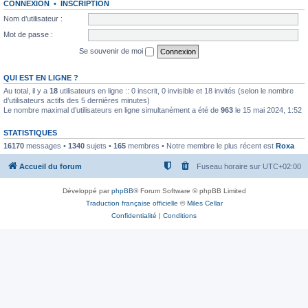
CONNEXION
•
INSCRIPTION
Nom d’utilisateur :
Mot de passe :
Se souvenir de moi
QUI EST EN LIGNE ?
Au total, il y a
18
utilisateurs en ligne :: 0 inscrit, 0 invisible et 18 invités (selon le nombre
d’utilisateurs actifs des 5 dernières minutes)
Le nombre maximal d’utilisateurs en ligne simultanément a été de
963
le 15 mai 2024, 1:52
STATISTIQUES
16170
messages •
1340
sujets •
165
membres • Notre membre le plus récent est
Roxa
Accueil du forum
Fuseau horaire sur
UTC+02:00
Développé par
phpBB
® Forum Software © phpBB Limited
Traduction française officielle
©
Miles Cellar
Confidentialité
|
Conditions