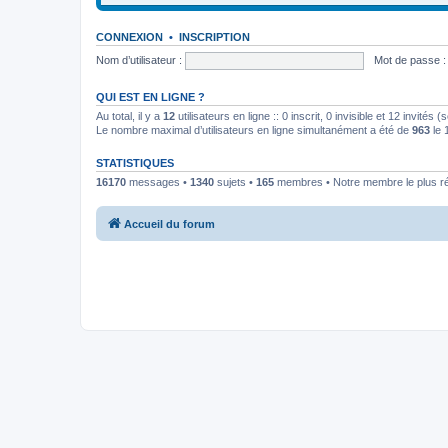
CONNEXION
•
INSCRIPTION
Nom d’utilisateur :
Mot de passe :
QUI EST EN LIGNE ?
Au total, il y a
12
utilisateurs en ligne :: 0 inscrit, 0 invisible et 12 invités
Le nombre maximal d’utilisateurs en ligne simultanément a été de
963
le 
STATISTIQUES
16170
messages •
1340
sujets •
165
membres • Notre membre le plus r
Accueil du forum