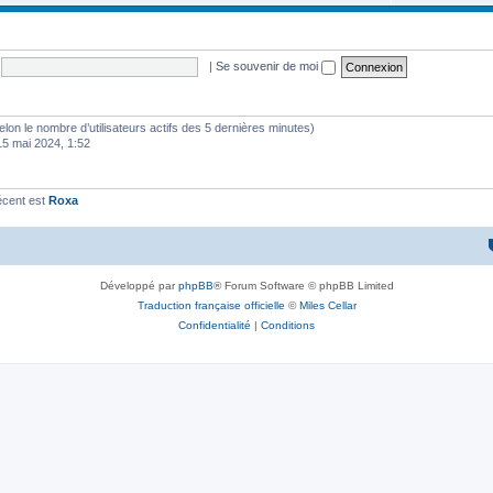
|
Se souvenir de moi
 (selon le nombre d’utilisateurs actifs des 5 dernières minutes)
15 mai 2024, 1:52
écent est
Roxa
Développé par
phpBB
® Forum Software © phpBB Limited
Traduction française officielle
©
Miles Cellar
Confidentialité
|
Conditions