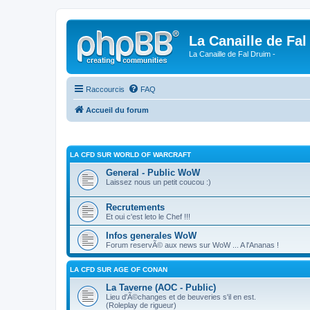
La Canaille de Fal
La Canaille de Fal Druim -
Raccourcis
FAQ
Accueil du forum
LA CFD SUR WORLD OF WARCRAFT
General - Public WoW
Laissez nous un petit coucou :)
Recrutements
Et oui c'est leto le Chef !!!
Infos generales WoW
Forum reservÃ© aux news sur WoW ... A l'Ananas !
LA CFD SUR AGE OF CONAN
La Taverne (AOC - Public)
Lieu d'Ã©changes et de beuveries s'il en est.
(Roleplay de rigueur)