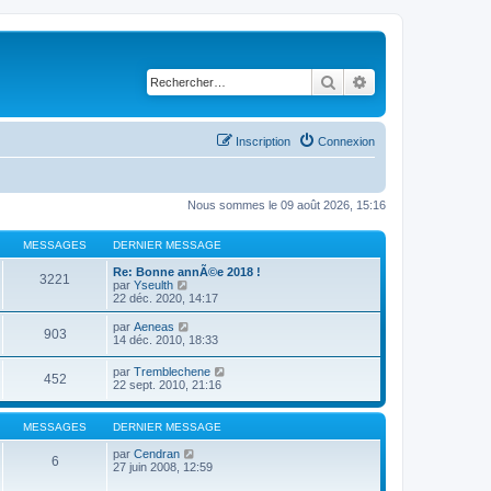
Rechercher
Recherche avancé
Inscription
Connexion
Nous sommes le 09 août 2026, 15:16
MESSAGES
DERNIER MESSAGE
Re: Bonne annÃ©e 2018 !
3221
C
par
Yseulth
o
22 déc. 2020, 14:17
n
s
C
par
Aeneas
903
u
o
14 déc. 2010, 18:33
l
n
t
s
C
par
Tremblechene
e
452
u
o
22 sept. 2010, 21:16
r
l
n
l
t
s
e
e
u
MESSAGES
DERNIER MESSAGE
d
r
l
e
l
t
C
par
Cendran
r
e
6
e
o
27 juin 2008, 12:59
n
d
r
n
i
e
l