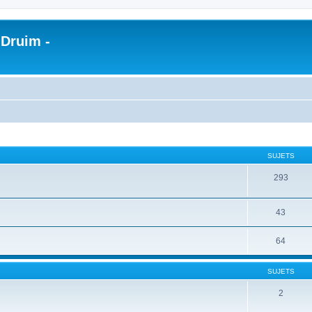
 Druim -
SUJETS
293
43
64
SUJETS
2