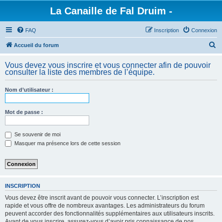
La Canaille de Fal Druim -
FAQ
Inscription
Connexion
R
Accueil du forum
e
Vous devez vous inscrire et vous connecter afin de pouvoir
c
consulter la liste des membres de l’équipe.
h
Nom d’utilisateur :
e
r
Mot de passe :
c
h
Se souvenir de moi
e
Masquer ma présence lors de cette session
r
INSCRIPTION
Vous devez être inscrit avant de pouvoir vous connecter. L’inscription est
rapide et vous offre de nombreux avantages. Les administrateurs du forum
peuvent accorder des fonctionnalités supplémentaires aux utilisateurs inscrits.
Avant de vous inscrire, assurez-vous d’avoir pris connaissance de nos