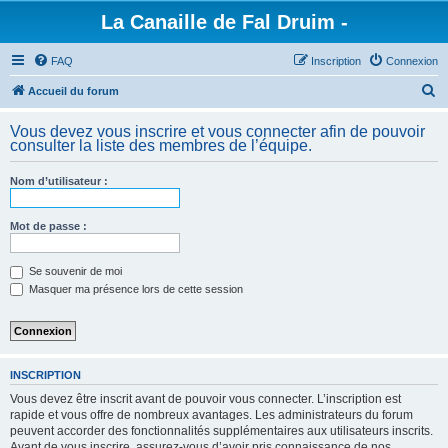
La Canaille de Fal Druim -
FAQ
Inscription
Connexion
R
Accueil du forum
e
Vous devez vous inscrire et vous connecter afin de pouvoir
c
consulter la liste des membres de l’équipe.
h
Nom d’utilisateur :
e
r
Mot de passe :
c
h
Se souvenir de moi
e
Masquer ma présence lors de cette session
r
INSCRIPTION
Vous devez être inscrit avant de pouvoir vous connecter. L’inscription est
rapide et vous offre de nombreux avantages. Les administrateurs du forum
peuvent accorder des fonctionnalités supplémentaires aux utilisateurs inscrits.
Avant de vous inscrire, assurez-vous d’avoir pris connaissance de nos