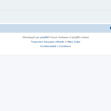
Développé par
phpBB
® Forum Software © phpBB Limited
Traduction française officielle
©
Miles Cellar
Confidentialité
|
Conditions