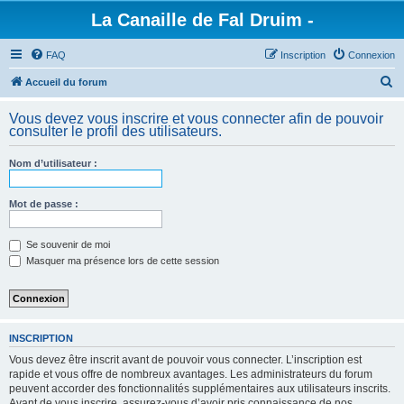
La Canaille de Fal Druim -
FAQ
Inscription
Connexion
R
Accueil du forum
e
Vous devez vous inscrire et vous connecter afin de pouvoir
c
consulter le profil des utilisateurs.
h
Nom d’utilisateur :
e
r
Mot de passe :
c
h
Se souvenir de moi
e
Masquer ma présence lors de cette session
r
INSCRIPTION
Vous devez être inscrit avant de pouvoir vous connecter. L’inscription est
rapide et vous offre de nombreux avantages. Les administrateurs du forum
peuvent accorder des fonctionnalités supplémentaires aux utilisateurs inscrits.
Avant de vous inscrire, assurez-vous d’avoir pris connaissance de nos