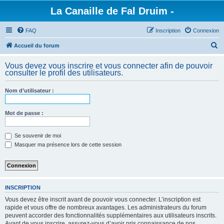
La Canaille de Fal Druim -
FAQ
Inscription
Connexion
R
Accueil du forum
e
Vous devez vous inscrire et vous connecter afin de pouvoir
c
consulter le profil des utilisateurs.
h
Nom d’utilisateur :
e
r
Mot de passe :
c
h
Se souvenir de moi
e
Masquer ma présence lors de cette session
r
INSCRIPTION
Vous devez être inscrit avant de pouvoir vous connecter. L’inscription est
rapide et vous offre de nombreux avantages. Les administrateurs du forum
peuvent accorder des fonctionnalités supplémentaires aux utilisateurs inscrits.
Avant de vous inscrire, assurez-vous d’avoir pris connaissance de nos