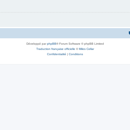
Développé par
phpBB
® Forum Software © phpBB Limited
Traduction française officielle
©
Miles Cellar
Confidentialité
|
Conditions