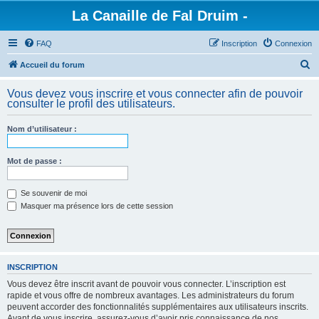
La Canaille de Fal Druim -
FAQ
Inscription
Connexion
R
Accueil du forum
e
Vous devez vous inscrire et vous connecter afin de pouvoir
c
consulter le profil des utilisateurs.
h
Nom d’utilisateur :
e
r
Mot de passe :
c
h
Se souvenir de moi
e
Masquer ma présence lors de cette session
r
INSCRIPTION
Vous devez être inscrit avant de pouvoir vous connecter. L’inscription est
rapide et vous offre de nombreux avantages. Les administrateurs du forum
peuvent accorder des fonctionnalités supplémentaires aux utilisateurs inscrits.
Avant de vous inscrire, assurez-vous d’avoir pris connaissance de nos