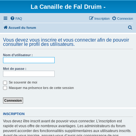
La Canaille de Fal Druim -
FAQ
Inscription
Connexion
R
Accueil du forum
e
Vous devez vous inscrire et vous connecter afin de pouvoir
c
consulter le profil des utilisateurs.
h
Nom d’utilisateur :
e
r
Mot de passe :
c
h
Se souvenir de moi
e
Masquer ma présence lors de cette session
r
INSCRIPTION
Vous devez être inscrit avant de pouvoir vous connecter. L’inscription est
rapide et vous offre de nombreux avantages. Les administrateurs du forum
peuvent accorder des fonctionnalités supplémentaires aux utilisateurs inscrits.
Avant de vous inscrire, assurez-vous d’avoir pris connaissance de nos