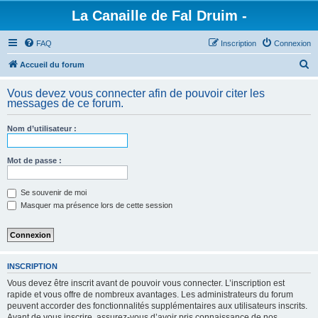
La Canaille de Fal Druim -
FAQ
Inscription
Connexion
R
Accueil du forum
e
Vous devez vous connecter afin de pouvoir citer les
c
messages de ce forum.
h
Nom d’utilisateur :
e
r
Mot de passe :
c
h
Se souvenir de moi
e
Masquer ma présence lors de cette session
r
INSCRIPTION
Vous devez être inscrit avant de pouvoir vous connecter. L’inscription est
rapide et vous offre de nombreux avantages. Les administrateurs du forum
peuvent accorder des fonctionnalités supplémentaires aux utilisateurs inscrits.
Avant de vous inscrire, assurez-vous d’avoir pris connaissance de nos