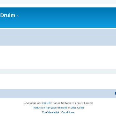
 Druim -
Développé par
phpBB
® Forum Software © phpBB Limited
Traduction française officielle
©
Miles Cellar
Confidentialité
|
Conditions