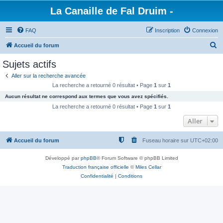
La Canaille de Fal Druim -
FAQ
Inscription
Connexion
R
Accueil du forum
e
Sujets actifs
c
Aller sur la recherche avancée
h
La recherche a retourné 0 résultat • Page
1
sur
1
e
Aucun résultat ne correspond aux termes que vous avez spécifiés.
r
La recherche a retourné 0 résultat • Page
1
sur
1
c
Aller
h
Accueil du forum
Fuseau horaire sur
UTC+02:00
e
r
Développé par
phpBB
® Forum Software © phpBB Limited
Traduction française officielle
©
Miles Cellar
Confidentialité
|
Conditions