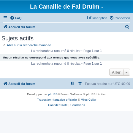
La Canaille de Fal Druim -
FAQ
Inscription
Connexion
R
Accueil du forum
e
Sujets actifs
c
Aller sur la recherche avancée
h
La recherche a retourné 0 résultat • Page
1
sur
1
e
Aucun résultat ne correspond aux termes que vous avez spécifiés.
r
La recherche a retourné 0 résultat • Page
1
sur
1
c
Aller
h
Accueil du forum
Fuseau horaire sur
UTC+02:00
e
r
Développé par
phpBB
® Forum Software © phpBB Limited
Traduction française officielle
©
Miles Cellar
Confidentialité
|
Conditions