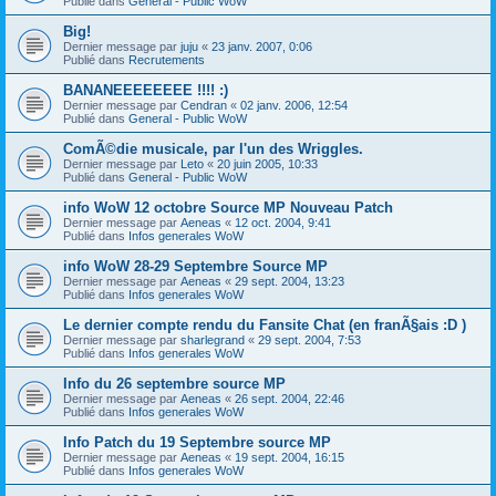
Publié dans
General - Public WoW
Big!
Dernier message par
juju
«
23 janv. 2007, 0:06
Publié dans
Recrutements
BANANEEEEEEEE !!!! :)
Dernier message par
Cendran
«
02 janv. 2006, 12:54
Publié dans
General - Public WoW
ComÃ©die musicale, par l'un des Wriggles.
Dernier message par
Leto
«
20 juin 2005, 10:33
Publié dans
General - Public WoW
info WoW 12 octobre Source MP Nouveau Patch
Dernier message par
Aeneas
«
12 oct. 2004, 9:41
Publié dans
Infos generales WoW
info WoW 28-29 Septembre Source MP
Dernier message par
Aeneas
«
29 sept. 2004, 13:23
Publié dans
Infos generales WoW
Le dernier compte rendu du Fansite Chat (en franÃ§ais :D )
Dernier message par
sharlegrand
«
29 sept. 2004, 7:53
Publié dans
Infos generales WoW
Info du 26 septembre source MP
Dernier message par
Aeneas
«
26 sept. 2004, 22:46
Publié dans
Infos generales WoW
Info Patch du 19 Septembre source MP
Dernier message par
Aeneas
«
19 sept. 2004, 16:15
Publié dans
Infos generales WoW