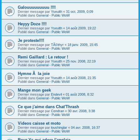
Galouuuuuuuuu !!!!
Dernier message par
Yseulth
«
31 oct. 2009, 0:09
Publié dans
General - Public WoW
Heyyy Doze !!!!
Dernier message par
Yseulth
«
14 août 2009, 19:22
Publié dans
General - Public WoW
Je proteste!!!!
Dernier message par
TÃ©thyr
«
18 janv. 2009, 15:45
Publié dans
General - Public WoW
Remi Gaillard : Le retour !
Dernier message par
Yseulth
«
25 nov. 2008, 22:19
Publié dans
General - Public WoW
Hymne Ã la joie
Dernier message par
Yseulth
«
14 août 2008, 21:35
Publié dans
General - Public WoW
Mange mon geek
Dernier message par
Endevil
«
01 août 2008, 8:32
Publié dans
General - Public WoW
Ce que j'aime dans Chat'Thrash
Dernier message par
Cendran
«
30 avr. 2008, 3:38
Publié dans
General - Public WoW
Videos caisse et moto
Dernier message par
loushinglar
«
04 avr. 2008, 16:37
Publié dans
General - Public WoW
Pour Ys qui adore l'anglais