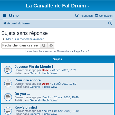
La Canaille de Fal Druim -
FAQ
Inscription
Connexion
R
Accueil du forum
e
Sujets sans réponse
c
Aller sur la recherche avancée
h
Rechercher
Recherche avancée
e
La recherche a retourné 38 résultats • Page
1
sur
1
r
Sujets
c
Joyeuse Fin du Monde !
h
Dernier message par
Doze
«
20 déc. 2012, 21:21
e
Publié dans
General - Public WoW
r
Pour rire encore
Dernier message par
Doze
«
24 août 2011, 19:50
Publié dans
General - Public WoW
Do you ...
Dernier message par
Yseulth
«
28 nov. 2010, 19:49
Publié dans
General - Public WoW
Kery's playlist
Dernier message par
Yseulth
«
04 nov. 2009, 21:40
Publié dans
General - Public WoW