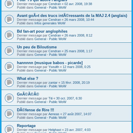
Dernier message par
Cendran
«
02 avr. 2008, 19:38
Publié dans
General - Public WoW
Avant goÃ»t des trucs intÃ©ressants de la MAJ 2.4 (anglais)
Dernier message par
Cendran
«
26 mars 2008, 10:44
Publié dans
Infos generales WoW
Bd fan-art pour anglophiles
Dernier message par
Cendran
«
26 mars 2008, 8:12
Publié dans
General - Public WoW
Un peu de Biloutisme
Dernier message par
Cendran
«
25 mars 2008, 1:17
Publié dans
General - Public WoW
hannnnn (musique babos - picarde]
Dernier message par
Yseulth
«
12 mars 2008, 0:25
Publié dans
General - Public WoW
What else ?
Dernier message par
zantar
«
15 févr. 2008, 20:19
Publié dans
General - Public WoW
GnÃ©Ã©Ã©
Dernier message par
Titi
«
30 oct. 2007, 6:30
Publié dans
General - Public WoW
DÃ©fense de Rire !!!
Dernier message par
Aeneas
«
27 août 2007, 14:07
Publié dans
General - Public WoW
Reportage
Dernier message par
Helghast
«
23 avr. 2007, 4:03