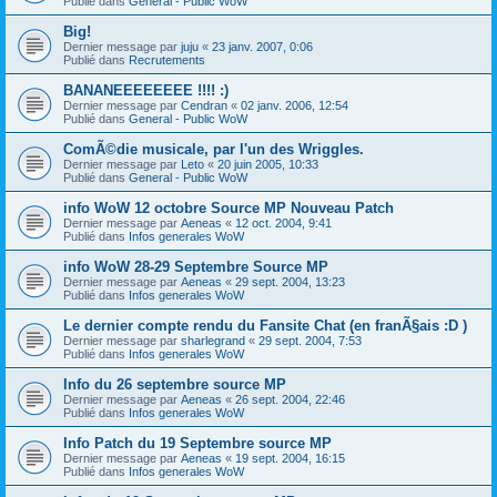
Publié dans
General - Public WoW
Big!
Dernier message par
juju
«
23 janv. 2007, 0:06
Publié dans
Recrutements
BANANEEEEEEEE !!!! :)
Dernier message par
Cendran
«
02 janv. 2006, 12:54
Publié dans
General - Public WoW
ComÃ©die musicale, par l'un des Wriggles.
Dernier message par
Leto
«
20 juin 2005, 10:33
Publié dans
General - Public WoW
info WoW 12 octobre Source MP Nouveau Patch
Dernier message par
Aeneas
«
12 oct. 2004, 9:41
Publié dans
Infos generales WoW
info WoW 28-29 Septembre Source MP
Dernier message par
Aeneas
«
29 sept. 2004, 13:23
Publié dans
Infos generales WoW
Le dernier compte rendu du Fansite Chat (en franÃ§ais :D )
Dernier message par
sharlegrand
«
29 sept. 2004, 7:53
Publié dans
Infos generales WoW
Info du 26 septembre source MP
Dernier message par
Aeneas
«
26 sept. 2004, 22:46
Publié dans
Infos generales WoW
Info Patch du 19 Septembre source MP
Dernier message par
Aeneas
«
19 sept. 2004, 16:15
Publié dans
Infos generales WoW