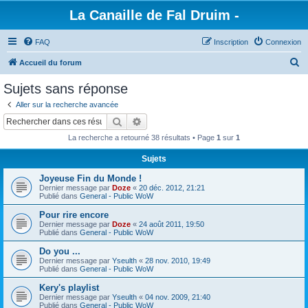
La Canaille de Fal Druim -
FAQ
Inscription
Connexion
R
Accueil du forum
e
Sujets sans réponse
c
Aller sur la recherche avancée
h
Rechercher
Recherche avancée
e
La recherche a retourné 38 résultats • Page
1
sur
1
r
Sujets
c
Joyeuse Fin du Monde !
h
Dernier message par
Doze
«
20 déc. 2012, 21:21
e
Publié dans
General - Public WoW
r
Pour rire encore
Dernier message par
Doze
«
24 août 2011, 19:50
Publié dans
General - Public WoW
Do you ...
Dernier message par
Yseulth
«
28 nov. 2010, 19:49
Publié dans
General - Public WoW
Kery's playlist
Dernier message par
Yseulth
«
04 nov. 2009, 21:40
Publié dans
General - Public WoW