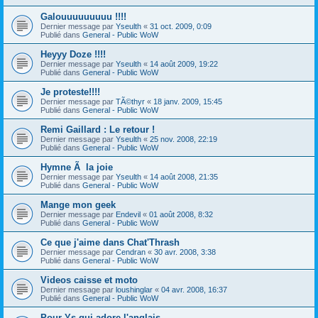
Galouuuuuuuuu !!!!
Dernier message par
Yseulth
«
31 oct. 2009, 0:09
Publié dans
General - Public WoW
Heyyy Doze !!!!
Dernier message par
Yseulth
«
14 août 2009, 19:22
Publié dans
General - Public WoW
Je proteste!!!!
Dernier message par
TÃ©thyr
«
18 janv. 2009, 15:45
Publié dans
General - Public WoW
Remi Gaillard : Le retour !
Dernier message par
Yseulth
«
25 nov. 2008, 22:19
Publié dans
General - Public WoW
Hymne Ã la joie
Dernier message par
Yseulth
«
14 août 2008, 21:35
Publié dans
General - Public WoW
Mange mon geek
Dernier message par
Endevil
«
01 août 2008, 8:32
Publié dans
General - Public WoW
Ce que j'aime dans Chat'Thrash
Dernier message par
Cendran
«
30 avr. 2008, 3:38
Publié dans
General - Public WoW
Videos caisse et moto
Dernier message par
loushinglar
«
04 avr. 2008, 16:37
Publié dans
General - Public WoW
Pour Ys qui adore l'anglais