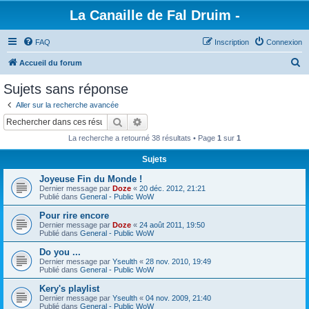
La Canaille de Fal Druim -
FAQ
Inscription
Connexion
R
Accueil du forum
e
Sujets sans réponse
c
Aller sur la recherche avancée
h
Rechercher
Recherche avancée
e
La recherche a retourné 38 résultats • Page
1
sur
1
r
Sujets
c
Joyeuse Fin du Monde !
h
Dernier message par
Doze
«
20 déc. 2012, 21:21
e
Publié dans
General - Public WoW
r
Pour rire encore
Dernier message par
Doze
«
24 août 2011, 19:50
Publié dans
General - Public WoW
Do you ...
Dernier message par
Yseulth
«
28 nov. 2010, 19:49
Publié dans
General - Public WoW
Kery's playlist
Dernier message par
Yseulth
«
04 nov. 2009, 21:40
Publié dans
General - Public WoW