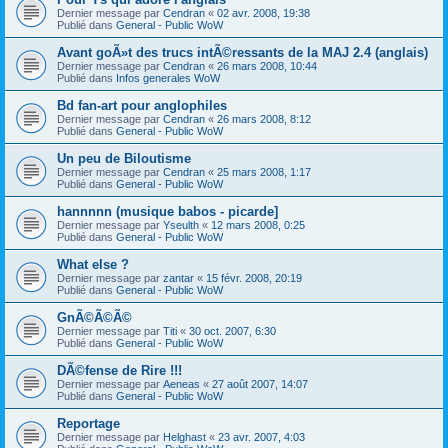
Dernier message par
Cendran
«
02 avr. 2008, 19:38
Publié dans
General - Public WoW
Avant goÃ»t des trucs intÃ©ressants de la MAJ 2.4 (anglais)
Dernier message par
Cendran
«
26 mars 2008, 10:44
Publié dans
Infos generales WoW
Bd fan-art pour anglophiles
Dernier message par
Cendran
«
26 mars 2008, 8:12
Publié dans
General - Public WoW
Un peu de Biloutisme
Dernier message par
Cendran
«
25 mars 2008, 1:17
Publié dans
General - Public WoW
hannnnn (musique babos - picarde]
Dernier message par
Yseulth
«
12 mars 2008, 0:25
Publié dans
General - Public WoW
What else ?
Dernier message par
zantar
«
15 févr. 2008, 20:19
Publié dans
General - Public WoW
GnÃ©Ã©Ã©
Dernier message par
Titi
«
30 oct. 2007, 6:30
Publié dans
General - Public WoW
DÃ©fense de Rire !!!
Dernier message par
Aeneas
«
27 août 2007, 14:07
Publié dans
General - Public WoW
Reportage
Dernier message par
Helghast
«
23 avr. 2007, 4:03