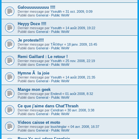
Galouuuuuuuuu !!!!
Dernier message par
Yseulth
«
31 oct. 2009, 0:09
Publié dans
General - Public WoW
Heyyy Doze !!!!
Dernier message par
Yseulth
«
14 août 2009, 19:22
Publié dans
General - Public WoW
Je proteste!!!!
Dernier message par
TÃ©thyr
«
18 janv. 2009, 15:45
Publié dans
General - Public WoW
Remi Gaillard : Le retour !
Dernier message par
Yseulth
«
25 nov. 2008, 22:19
Publié dans
General - Public WoW
Hymne Ã la joie
Dernier message par
Yseulth
«
14 août 2008, 21:35
Publié dans
General - Public WoW
Mange mon geek
Dernier message par
Endevil
«
01 août 2008, 8:32
Publié dans
General - Public WoW
Ce que j'aime dans Chat'Thrash
Dernier message par
Cendran
«
30 avr. 2008, 3:38
Publié dans
General - Public WoW
Videos caisse et moto
Dernier message par
loushinglar
«
04 avr. 2008, 16:37
Publié dans
General - Public WoW
Pour Ys qui adore l'anglais