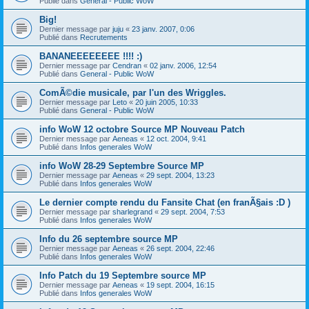
Publié dans
General - Public WoW
Big!
Dernier message par
juju
«
23 janv. 2007, 0:06
Publié dans
Recrutements
BANANEEEEEEEE !!!! :)
Dernier message par
Cendran
«
02 janv. 2006, 12:54
Publié dans
General - Public WoW
ComÃ©die musicale, par l'un des Wriggles.
Dernier message par
Leto
«
20 juin 2005, 10:33
Publié dans
General - Public WoW
info WoW 12 octobre Source MP Nouveau Patch
Dernier message par
Aeneas
«
12 oct. 2004, 9:41
Publié dans
Infos generales WoW
info WoW 28-29 Septembre Source MP
Dernier message par
Aeneas
«
29 sept. 2004, 13:23
Publié dans
Infos generales WoW
Le dernier compte rendu du Fansite Chat (en franÃ§ais :D )
Dernier message par
sharlegrand
«
29 sept. 2004, 7:53
Publié dans
Infos generales WoW
Info du 26 septembre source MP
Dernier message par
Aeneas
«
26 sept. 2004, 22:46
Publié dans
Infos generales WoW
Info Patch du 19 Septembre source MP
Dernier message par
Aeneas
«
19 sept. 2004, 16:15
Publié dans
Infos generales WoW