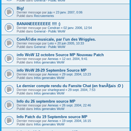
Publié dans
General - Public WoW
Big!
Dernier message par
juju
«
23 janv. 2007, 0:06
Publié dans
Recrutements
BANANEEEEEEEE !!!! :)
Dernier message par
Cendran
«
02 janv. 2006, 12:54
Publié dans
General - Public WoW
ComÃ©die musicale, par l'un des Wriggles.
Dernier message par
Leto
«
20 juin 2005, 10:33
Publié dans
General - Public WoW
info WoW 12 octobre Source MP Nouveau Patch
Dernier message par
Aeneas
«
12 oct. 2004, 9:41
Publié dans
Infos generales WoW
info WoW 28-29 Septembre Source MP
Dernier message par
Aeneas
«
29 sept. 2004, 13:23
Publié dans
Infos generales WoW
Le dernier compte rendu du Fansite Chat (en franÃ§ais :D )
Dernier message par
sharlegrand
«
29 sept. 2004, 7:53
Publié dans
Infos generales WoW
Info du 26 septembre source MP
Dernier message par
Aeneas
«
26 sept. 2004, 22:46
Publié dans
Infos generales WoW
Info Patch du 19 Septembre source MP
Dernier message par
Aeneas
«
19 sept. 2004, 16:15
Publié dans
Infos generales WoW