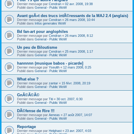
Dernier message par
Cendran
«
02 avr. 2008, 19:38
Publié dans
General - Public WoW
Avant goÃ»t des trucs intÃ©ressants de la MAJ 2.4 (anglais)
Dernier message par
Cendran
«
26 mars 2008, 10:44
Publié dans
Infos generales WoW
Bd fan-art pour anglophiles
Dernier message par
Cendran
«
26 mars 2008, 8:12
Publié dans
General - Public WoW
Un peu de Biloutisme
Dernier message par
Cendran
«
25 mars 2008, 1:17
Publié dans
General - Public WoW
hannnnn (musique babos - picarde]
Dernier message par
Yseulth
«
12 mars 2008, 0:25
Publié dans
General - Public WoW
What else ?
Dernier message par
zantar
«
15 févr. 2008, 20:19
Publié dans
General - Public WoW
GnÃ©Ã©Ã©
Dernier message par
Titi
«
30 oct. 2007, 6:30
Publié dans
General - Public WoW
DÃ©fense de Rire !!!
Dernier message par
Aeneas
«
27 août 2007, 14:07
Publié dans
General - Public WoW
Reportage
Dernier message par
Helghast
«
23 avr. 2007, 4:03