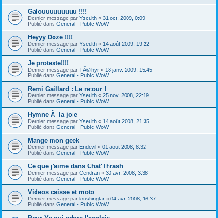
Galouuuuuuuuu !!!!
Dernier message par
Yseulth
«
31 oct. 2009, 0:09
Publié dans
General - Public WoW
Heyyy Doze !!!!
Dernier message par
Yseulth
«
14 août 2009, 19:22
Publié dans
General - Public WoW
Je proteste!!!!
Dernier message par
TÃ©thyr
«
18 janv. 2009, 15:45
Publié dans
General - Public WoW
Remi Gaillard : Le retour !
Dernier message par
Yseulth
«
25 nov. 2008, 22:19
Publié dans
General - Public WoW
Hymne Ã la joie
Dernier message par
Yseulth
«
14 août 2008, 21:35
Publié dans
General - Public WoW
Mange mon geek
Dernier message par
Endevil
«
01 août 2008, 8:32
Publié dans
General - Public WoW
Ce que j'aime dans Chat'Thrash
Dernier message par
Cendran
«
30 avr. 2008, 3:38
Publié dans
General - Public WoW
Videos caisse et moto
Dernier message par
loushinglar
«
04 avr. 2008, 16:37
Publié dans
General - Public WoW
Pour Ys qui adore l'anglais