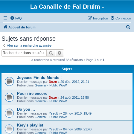
La Canaille de Fal Druim -
FAQ
Inscription
Connexion
R
Accueil du forum
e
Sujets sans réponse
c
Aller sur la recherche avancée
h
Rechercher
Recherche avancée
e
La recherche a retourné 38 résultats • Page
1
sur
1
r
Sujets
c
Joyeuse Fin du Monde !
h
Dernier message par
Doze
«
20 déc. 2012, 21:21
e
Publié dans
General - Public WoW
r
Pour rire encore
Dernier message par
Doze
«
24 août 2011, 19:50
Publié dans
General - Public WoW
Do you ...
Dernier message par
Yseulth
«
28 nov. 2010, 19:49
Publié dans
General - Public WoW
Kery's playlist
Dernier message par
Yseulth
«
04 nov. 2009, 21:40
Publié dans
General - Public WoW