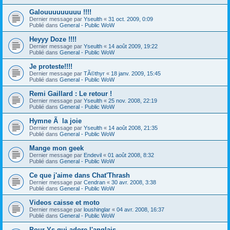
Galouuuuuuuuu !!!!
Dernier message par
Yseulth
«
31 oct. 2009, 0:09
Publié dans
General - Public WoW
Heyyy Doze !!!!
Dernier message par
Yseulth
«
14 août 2009, 19:22
Publié dans
General - Public WoW
Je proteste!!!!
Dernier message par
TÃ©thyr
«
18 janv. 2009, 15:45
Publié dans
General - Public WoW
Remi Gaillard : Le retour !
Dernier message par
Yseulth
«
25 nov. 2008, 22:19
Publié dans
General - Public WoW
Hymne Ã la joie
Dernier message par
Yseulth
«
14 août 2008, 21:35
Publié dans
General - Public WoW
Mange mon geek
Dernier message par
Endevil
«
01 août 2008, 8:32
Publié dans
General - Public WoW
Ce que j'aime dans Chat'Thrash
Dernier message par
Cendran
«
30 avr. 2008, 3:38
Publié dans
General - Public WoW
Videos caisse et moto
Dernier message par
loushinglar
«
04 avr. 2008, 16:37
Publié dans
General - Public WoW
Pour Ys qui adore l'anglais