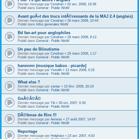
Dernier message par
Cendran
«
02 avr. 2008, 19:38
Publié dans
General - Public WoW
Avant goÃ»t des trucs intÃ©ressants de la MAJ 2.4 (anglais)
Dernier message par
Cendran
«
26 mars 2008, 10:44
Publié dans
Infos generales WoW
Bd fan-art pour anglophiles
Dernier message par
Cendran
«
26 mars 2008, 8:12
Publié dans
General - Public WoW
Un peu de Biloutisme
Dernier message par
Cendran
«
25 mars 2008, 1:17
Publié dans
General - Public WoW
hannnnn (musique babos - picarde]
Dernier message par
Yseulth
«
12 mars 2008, 0:25
Publié dans
General - Public WoW
What else ?
Dernier message par
zantar
«
15 févr. 2008, 20:19
Publié dans
General - Public WoW
GnÃ©Ã©Ã©
Dernier message par
Titi
«
30 oct. 2007, 6:30
Publié dans
General - Public WoW
DÃ©fense de Rire !!!
Dernier message par
Aeneas
«
27 août 2007, 14:07
Publié dans
General - Public WoW
Reportage
Dernier message par
Helghast
«
23 avr. 2007, 4:03