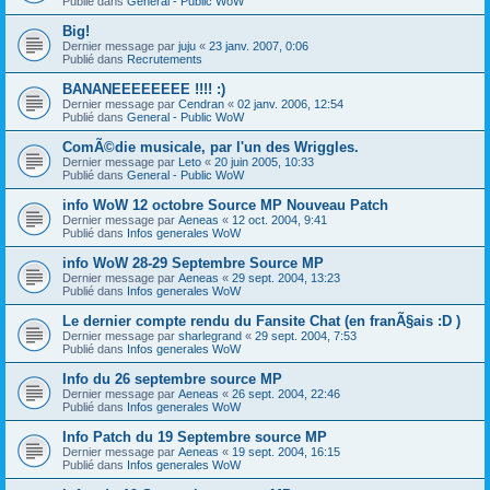
Publié dans
General - Public WoW
Big!
Dernier message par
juju
«
23 janv. 2007, 0:06
Publié dans
Recrutements
BANANEEEEEEEE !!!! :)
Dernier message par
Cendran
«
02 janv. 2006, 12:54
Publié dans
General - Public WoW
ComÃ©die musicale, par l'un des Wriggles.
Dernier message par
Leto
«
20 juin 2005, 10:33
Publié dans
General - Public WoW
info WoW 12 octobre Source MP Nouveau Patch
Dernier message par
Aeneas
«
12 oct. 2004, 9:41
Publié dans
Infos generales WoW
info WoW 28-29 Septembre Source MP
Dernier message par
Aeneas
«
29 sept. 2004, 13:23
Publié dans
Infos generales WoW
Le dernier compte rendu du Fansite Chat (en franÃ§ais :D )
Dernier message par
sharlegrand
«
29 sept. 2004, 7:53
Publié dans
Infos generales WoW
Info du 26 septembre source MP
Dernier message par
Aeneas
«
26 sept. 2004, 22:46
Publié dans
Infos generales WoW
Info Patch du 19 Septembre source MP
Dernier message par
Aeneas
«
19 sept. 2004, 16:15
Publié dans
Infos generales WoW