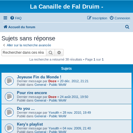
La Canaille de Fal Druim -
FAQ
Inscription
Connexion
R
Accueil du forum
e
Sujets sans réponse
c
Aller sur la recherche avancée
h
Rechercher
Recherche avancée
e
La recherche a retourné 38 résultats • Page
1
sur
1
r
Sujets
c
Joyeuse Fin du Monde !
h
Dernier message par
Doze
«
20 déc. 2012, 21:21
e
Publié dans
General - Public WoW
r
Pour rire encore
Dernier message par
Doze
«
24 août 2011, 19:50
Publié dans
General - Public WoW
Do you ...
Dernier message par
Yseulth
«
28 nov. 2010, 19:49
Publié dans
General - Public WoW
Kery's playlist
Dernier message par
Yseulth
«
04 nov. 2009, 21:40
Publié dans
General - Public WoW