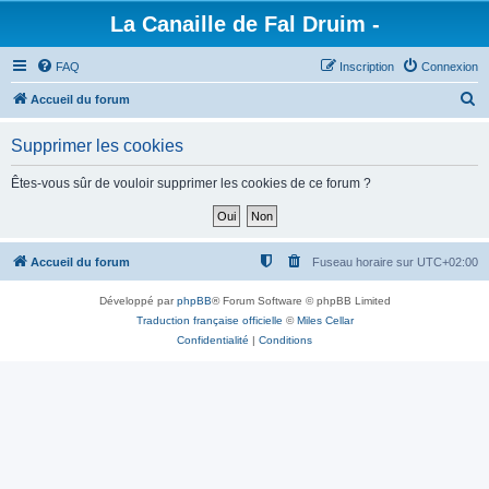
La Canaille de Fal Druim -
FAQ
Inscription
Connexion
R
Accueil du forum
e
Supprimer les cookies
c
h
Êtes-vous sûr de vouloir supprimer les cookies de ce forum ?
e
r
c
Accueil du forum
Fuseau horaire sur
UTC+02:00
h
Développé par
phpBB
® Forum Software © phpBB Limited
e
Traduction française officielle
©
Miles Cellar
r
Confidentialité
|
Conditions