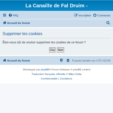
La Canaille de Fal Druim -
FAQ
Inscription
Connexion
R
Accueil du forum
e
Supprimer les cookies
c
h
Êtes-vous sûr de vouloir supprimer les cookies de ce forum ?
e
r
c
Accueil du forum
Fuseau horaire sur
UTC+02:00
h
Développé par
phpBB
® Forum Software © phpBB Limited
e
Traduction française officielle
©
Miles Cellar
r
Confidentialité
|
Conditions