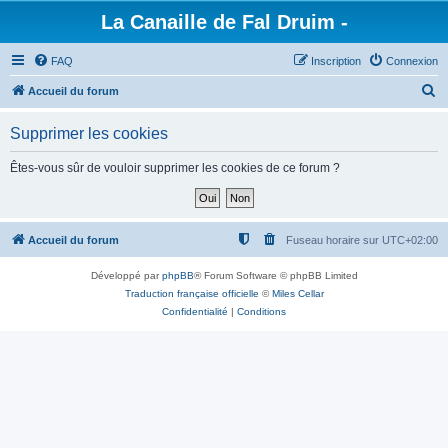
La Canaille de Fal Druim -
FAQ
Inscription
Connexion
R
Accueil du forum
e
Supprimer les cookies
c
h
Êtes-vous sûr de vouloir supprimer les cookies de ce forum ?
e
r
c
Accueil du forum
Fuseau horaire sur
UTC+02:00
h
Développé par
phpBB
® Forum Software © phpBB Limited
e
Traduction française officielle
©
Miles Cellar
r
Confidentialité
|
Conditions