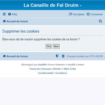
La Canaille de Fal Druim -
FAQ
Inscription
Connexion
R
Accueil du forum
e
Supprimer les cookies
c
h
Êtes-vous sûr de vouloir supprimer les cookies de ce forum ?
e
r
c
Accueil du forum
Fuseau horaire sur
UTC+02:00
h
Développé par
phpBB
® Forum Software © phpBB Limited
e
Traduction française officielle
©
Miles Cellar
r
Confidentialité
|
Conditions