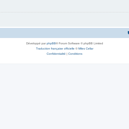
Développé par
phpBB
® Forum Software © phpBB Limited
Traduction française officielle
©
Miles Cellar
Confidentialité
|
Conditions