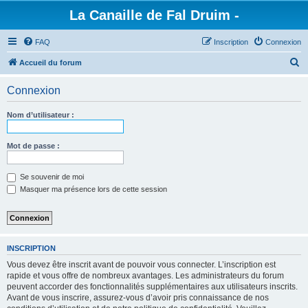
La Canaille de Fal Druim -
FAQ
Inscription
Connexion
R
Accueil du forum
e
Connexion
c
h
Nom d’utilisateur :
e
r
Mot de passe :
c
Se souvenir de moi
h
Masquer ma présence lors de cette session
e
r
INSCRIPTION
Vous devez être inscrit avant de pouvoir vous connecter. L’inscription est
rapide et vous offre de nombreux avantages. Les administrateurs du forum
peuvent accorder des fonctionnalités supplémentaires aux utilisateurs inscrits.
Avant de vous inscrire, assurez-vous d’avoir pris connaissance de nos