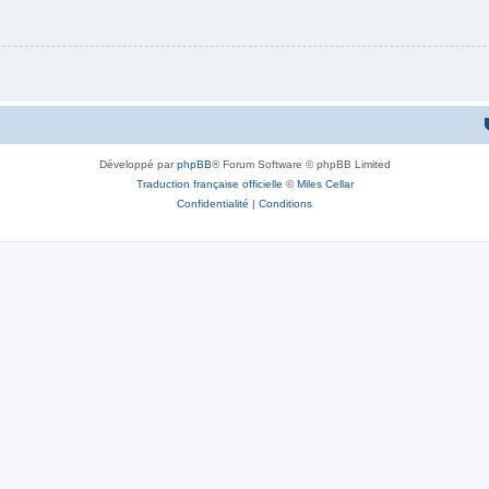
Développé par
phpBB
® Forum Software © phpBB Limited
Traduction française officielle
©
Miles Cellar
Confidentialité
|
Conditions