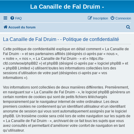
La Canaille de Fal Druim -
FAQ
Inscription
Connexion
R
Accueil du forum
e
La Canaille de Fal Druim - - Politique de confidentialité
c
h
Cette politique de confidentialité explique en détail comment « La Canaille de
Fal Druim - » et ses partenaires affiliés (désignés ci-après par « nous »,
e
« notre », « nos », « La Canaille de Fal Druim - » et « https://la-
r
cfd.com/wow/phpBB2 ») et phpBB (désigné ci-après par « logiciel phpBB » et
« phpBB Limited ») utilisent toutes les informations collectées lors des
c
sessions d’utilisation de votre part (désignées ci-après par « vos
h
informations »).
e
Vos informations sont collectées de deux manières différentes. Premièrement,
r
en naviguant sur « La Canaille de Fal Druim - », le logiciel phpBB génèrera un
certain nombre de cookies qui sont de petits fichiers téléchargés
temporairement par le navigateur internet de votre ordinateur. Les deux
premiers cookies ne contiennent qu’un identifiant utilisateur et un identifiant
anonyme de session qui vous sont automatiquement assignés par le logiciel
phpBB. Un troisième cookie sera créé lors de votre navigation sur les sujets de
« La Canaille de Fal Druim - », archivant de ce fait tous les sujets que vous
avez consultés et permettant d’améliorer votre confort de navigation en tant
qu’utilisateur.