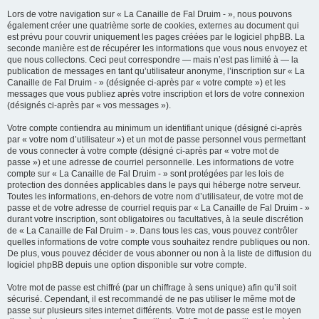
Lors de votre navigation sur « La Canaille de Fal Druim - », nous pouvons
également créer une quatrième sorte de cookies, externes au document qui
est prévu pour couvrir uniquement les pages créées par le logiciel phpBB. La
seconde manière est de récupérer les informations que vous nous envoyez et
que nous collectons. Ceci peut correspondre — mais n’est pas limité à — la
publication de messages en tant qu’utilisateur anonyme, l’inscription sur « La
Canaille de Fal Druim - » (désignée ci-après par « votre compte ») et les
messages que vous publiez après votre inscription et lors de votre connexion
(désignés ci-après par « vos messages »).
Votre compte contiendra au minimum un identifiant unique (désigné ci-après
par « votre nom d’utilisateur ») et un mot de passe personnel vous permettant
de vous connecter à votre compte (désigné ci-après par « votre mot de
passe ») et une adresse de courriel personnelle. Les informations de votre
compte sur « La Canaille de Fal Druim - » sont protégées par les lois de
protection des données applicables dans le pays qui héberge notre serveur.
Toutes les informations, en-dehors de votre nom d’utilisateur, de votre mot de
passe et de votre adresse de courriel requis par « La Canaille de Fal Druim - »
durant votre inscription, sont obligatoires ou facultatives, à la seule discrétion
de « La Canaille de Fal Druim - ». Dans tous les cas, vous pouvez contrôler
quelles informations de votre compte vous souhaitez rendre publiques ou non.
De plus, vous pouvez décider de vous abonner ou non à la liste de diffusion du
logiciel phpBB depuis une option disponible sur votre compte.
Votre mot de passe est chiffré (par un chiffrage à sens unique) afin qu’il soit
sécurisé. Cependant, il est recommandé de ne pas utiliser le même mot de
passe sur plusieurs sites internet différents. Votre mot de passe est le moyen