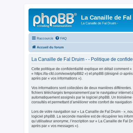
La Canaille de Fal
La Canaille de Fal Druim -
Raccourcis
FAQ
Accueil du forum
La Canaille de Fal Druim - - Politique de confiden
Cette politique de confidentialité explique en détail comment « L
« https://la-cfd.com/wow/phpBB2 ») et phpBB (désigné ci-après pa
après par « vos informations »).
Vos informations sont collectées de deux manières différentes.
fichiers téléchargés temporairement par le navigateur internet 
automatiquement assignés par le logiciel phpBB. Un troisième co
consultés et permettant d’améliorer votre confort de navigation e
Lors de votre navigation sur « La Canaille de Fal Druim - », 
logiciel phpBB. La seconde manière est de récupérer les infor
qu’utilisateur anonyme, l’inscription sur « La Canaille de Fal D
après par « vos messages »).