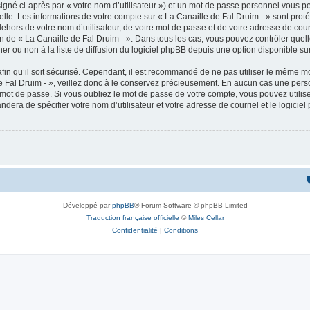
igné ci-après par « votre nom d’utilisateur ») et un mot de passe personnel vous p
elle. Les informations de votre compte sur « La Canaille de Fal Druim - » sont pro
ehors de votre nom d’utilisateur, de votre mot de passe et de votre adresse de cour
étion de « La Canaille de Fal Druim - ». Dans tous les cas, vous pouvez contrôler qu
 ou non à la liste de diffusion du logiciel phpBB depuis une option disponible su
afin qu’il soit sécurisé. Cependant, il est recommandé de ne pas utiliser le même mot
 Fal Druim - », veillez donc à le conservez précieusement. En aucun cas une perso
 mot de passe. Si vous oubliez le mot de passe de votre compte, vous pouvez utilis
andera de spécifier votre nom d’utilisateur et votre adresse de courriel et le logi
Développé par
phpBB
® Forum Software © phpBB Limited
Traduction française officielle
©
Miles Cellar
Confidentialité
|
Conditions