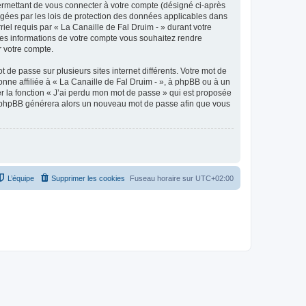
ermettant de vous connecter à votre compte (désigné ci-après
tégées par les lois de protection des données applicables dans
riel requis par « La Canaille de Fal Druim - » durant votre
elles informations de votre compte vous souhaitez rendre
r votre compte.
 de passe sur plusieurs sites internet différents. Votre mot de
nne affiliée à « La Canaille de Fal Druim - », à phpBB ou à un
er la fonction « J’ai perdu mon mot de passe » qui est proposée
ciel phpBB générera alors un nouveau mot de passe afin que vous
L’équipe
Supprimer les cookies
Fuseau horaire sur
UTC+02:00