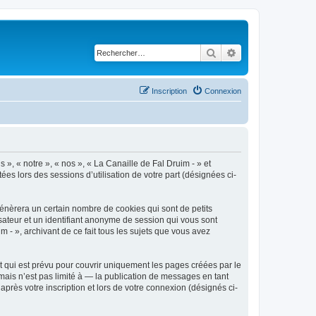
Rechercher
Recherche avancé
Inscription
Connexion
 », « notre », « nos », « La Canaille de Fal Druim - » et
ées lors des sessions d’utilisation de votre part (désignées ci-
génèrera un certain nombre de cookies qui sont de petits
isateur et un identifiant anonyme de session qui vous sont
 - », archivant de ce fait tous les sujets que vous avez
 qui est prévu pour couvrir uniquement les pages créées par le
ais n’est pas limité à — la publication de messages en tant
après votre inscription et lors de votre connexion (désignés ci-