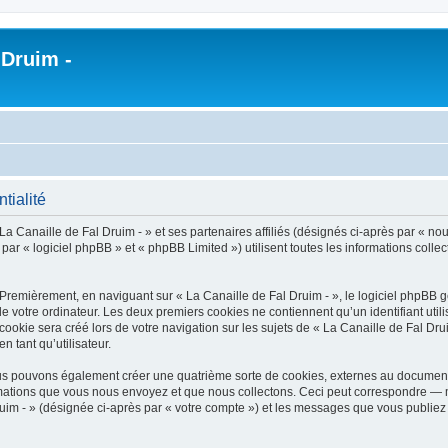
 Druim -
tialité
a Canaille de Fal Druim - » et ses partenaires affiliés (désignés ci-après par « nous
r « logiciel phpBB » et « phpBB Limited ») utilisent toutes les informations collect
 Premièrement, en naviguant sur « La Canaille de Fal Druim - », le logiciel phpBB 
de votre ordinateur. Les deux premiers cookies ne contiennent qu’un identifiant util
okie sera créé lors de votre navigation sur les sujets de « La Canaille de Fal Druim
n tant qu’utilisateur.
nous pouvons également créer une quatrième sorte de cookies, externes au document
mations que vous nous envoyez et que nous collectons. Ceci peut correspondre — m
ruim - » (désignée ci-après par « votre compte ») et les messages que vous publiez 