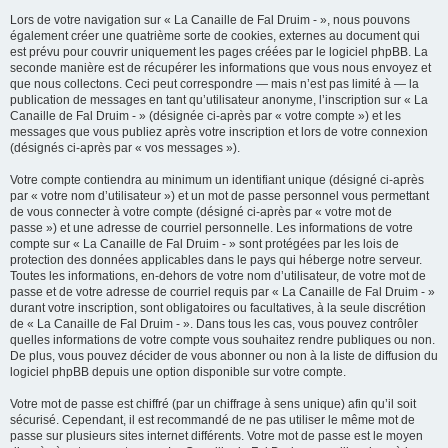
Lors de votre navigation sur « La Canaille de Fal Druim - », nous pouvons
également créer une quatrième sorte de cookies, externes au document qui
est prévu pour couvrir uniquement les pages créées par le logiciel phpBB. La
seconde manière est de récupérer les informations que vous nous envoyez et
que nous collectons. Ceci peut correspondre — mais n’est pas limité à — la
publication de messages en tant qu’utilisateur anonyme, l’inscription sur « La
Canaille de Fal Druim - » (désignée ci-après par « votre compte ») et les
messages que vous publiez après votre inscription et lors de votre connexion
(désignés ci-après par « vos messages »).
Votre compte contiendra au minimum un identifiant unique (désigné ci-après
par « votre nom d’utilisateur ») et un mot de passe personnel vous permettant
de vous connecter à votre compte (désigné ci-après par « votre mot de
passe ») et une adresse de courriel personnelle. Les informations de votre
compte sur « La Canaille de Fal Druim - » sont protégées par les lois de
protection des données applicables dans le pays qui héberge notre serveur.
Toutes les informations, en-dehors de votre nom d’utilisateur, de votre mot de
passe et de votre adresse de courriel requis par « La Canaille de Fal Druim - »
durant votre inscription, sont obligatoires ou facultatives, à la seule discrétion
de « La Canaille de Fal Druim - ». Dans tous les cas, vous pouvez contrôler
quelles informations de votre compte vous souhaitez rendre publiques ou non.
De plus, vous pouvez décider de vous abonner ou non à la liste de diffusion du
logiciel phpBB depuis une option disponible sur votre compte.
Votre mot de passe est chiffré (par un chiffrage à sens unique) afin qu’il soit
sécurisé. Cependant, il est recommandé de ne pas utiliser le même mot de
passe sur plusieurs sites internet différents. Votre mot de passe est le moyen