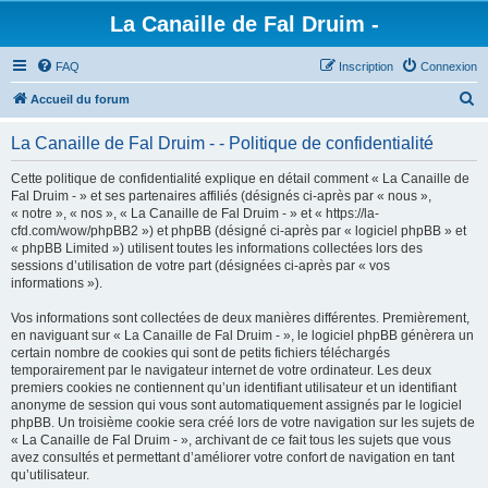
La Canaille de Fal Druim -
FAQ
Inscription
Connexion
R
Accueil du forum
e
La Canaille de Fal Druim - - Politique de confidentialité
c
h
Cette politique de confidentialité explique en détail comment « La Canaille de
Fal Druim - » et ses partenaires affiliés (désignés ci-après par « nous »,
e
« notre », « nos », « La Canaille de Fal Druim - » et « https://la-
r
cfd.com/wow/phpBB2 ») et phpBB (désigné ci-après par « logiciel phpBB » et
« phpBB Limited ») utilisent toutes les informations collectées lors des
c
sessions d’utilisation de votre part (désignées ci-après par « vos
h
informations »).
e
Vos informations sont collectées de deux manières différentes. Premièrement,
r
en naviguant sur « La Canaille de Fal Druim - », le logiciel phpBB génèrera un
certain nombre de cookies qui sont de petits fichiers téléchargés
temporairement par le navigateur internet de votre ordinateur. Les deux
premiers cookies ne contiennent qu’un identifiant utilisateur et un identifiant
anonyme de session qui vous sont automatiquement assignés par le logiciel
phpBB. Un troisième cookie sera créé lors de votre navigation sur les sujets de
« La Canaille de Fal Druim - », archivant de ce fait tous les sujets que vous
avez consultés et permettant d’améliorer votre confort de navigation en tant
qu’utilisateur.