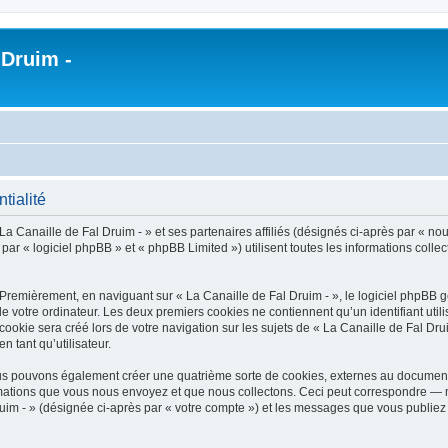
 Druim -
tialité
a Canaille de Fal Druim - » et ses partenaires affiliés (désignés ci-après par « nous
r « logiciel phpBB » et « phpBB Limited ») utilisent toutes les informations collect
 Premièrement, en naviguant sur « La Canaille de Fal Druim - », le logiciel phpBB 
de votre ordinateur. Les deux premiers cookies ne contiennent qu’un identifiant util
okie sera créé lors de votre navigation sur les sujets de « La Canaille de Fal Druim
n tant qu’utilisateur.
nous pouvons également créer une quatrième sorte de cookies, externes au document
mations que vous nous envoyez et que nous collectons. Ceci peut correspondre — m
ruim - » (désignée ci-après par « votre compte ») et les messages que vous publiez 