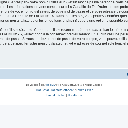
igné ci-après par « votre nom d’utilisateur ») et un mot de passe personnel vous p
elle. Les informations de votre compte sur « La Canaille de Fal Druim - » sont pro
ehors de votre nom d’utilisateur, de votre mot de passe et de votre adresse de cour
étion de « La Canaille de Fal Druim - ». Dans tous les cas, vous pouvez contrôler qu
 ou non à la liste de diffusion du logiciel phpBB depuis une option disponible su
afin qu’il soit sécurisé. Cependant, il est recommandé de ne pas utiliser le même mot
 Fal Druim - », veillez donc à le conservez précieusement. En aucun cas une perso
 mot de passe. Si vous oubliez le mot de passe de votre compte, vous pouvez utilis
andera de spécifier votre nom d’utilisateur et votre adresse de courriel et le logi
Développé par
phpBB
® Forum Software © phpBB Limited
Traduction française officielle
©
Miles Cellar
Confidentialité
|
Conditions