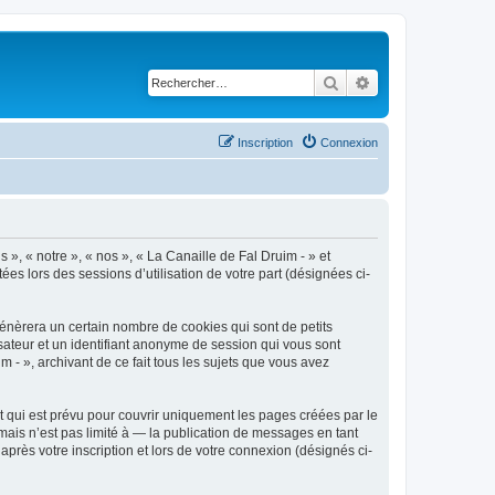
Rechercher
Recherche avancé
Inscription
Connexion
 », « notre », « nos », « La Canaille de Fal Druim - » et
ées lors des sessions d’utilisation de votre part (désignées ci-
génèrera un certain nombre de cookies qui sont de petits
isateur et un identifiant anonyme de session qui vous sont
 - », archivant de ce fait tous les sujets que vous avez
 qui est prévu pour couvrir uniquement les pages créées par le
ais n’est pas limité à — la publication de messages en tant
après votre inscription et lors de votre connexion (désignés ci-