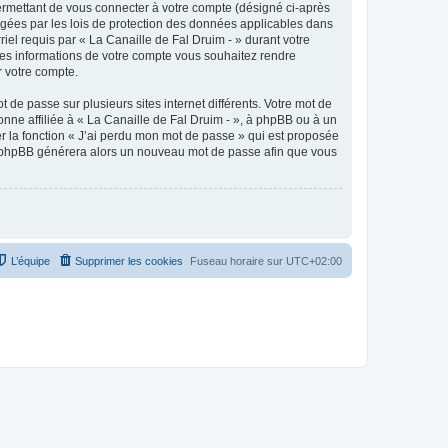
ermettant de vous connecter à votre compte (désigné ci-après
tégées par les lois de protection des données applicables dans
riel requis par « La Canaille de Fal Druim - » durant votre
elles informations de votre compte vous souhaitez rendre
r votre compte.
 de passe sur plusieurs sites internet différents. Votre mot de
nne affiliée à « La Canaille de Fal Druim - », à phpBB ou à un
er la fonction « J’ai perdu mon mot de passe » qui est proposée
ciel phpBB générera alors un nouveau mot de passe afin que vous
L’équipe
Supprimer les cookies
Fuseau horaire sur
UTC+02:00