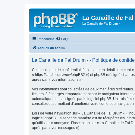
La Canaille de Fal
La Canaille de Fal Druim -
Raccourcis
FAQ
Accueil du forum
La Canaille de Fal Druim - - Politique de confiden
Cette politique de confidentialité explique en détail comment « L
« https://la-cfd.com/wow/phpBB2 ») et phpBB (désigné ci-après pa
après par « vos informations »).
Vos informations sont collectées de deux manières différentes.
fichiers téléchargés temporairement par le navigateur internet 
automatiquement assignés par le logiciel phpBB. Un troisième co
consultés et permettant d’améliorer votre confort de navigation e
Lors de votre navigation sur « La Canaille de Fal Druim - », 
logiciel phpBB. La seconde manière est de récupérer les infor
qu’utilisateur anonyme, l’inscription sur « La Canaille de Fal D
après par « vos messages »).