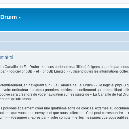
 Druim -
tialité
a Canaille de Fal Druim - » et ses partenaires affiliés (désignés ci-après par « nous
r « logiciel phpBB » et « phpBB Limited ») utilisent toutes les informations collect
 Premièrement, en naviguant sur « La Canaille de Fal Druim - », le logiciel phpBB 
de votre ordinateur. Les deux premiers cookies ne contiennent qu’un identifiant util
okie sera créé lors de votre navigation sur les sujets de « La Canaille de Fal Druim
n tant qu’utilisateur.
nous pouvons également créer une quatrième sorte de cookies, externes au document
mations que vous nous envoyez et que nous collectons. Ceci peut correspondre — m
ruim - » (désignée ci-après par « votre compte ») et les messages que vous publiez 