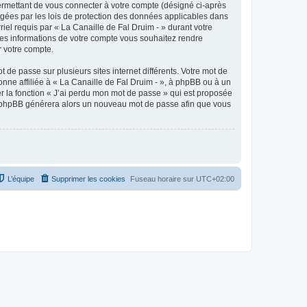
ermettant de vous connecter à votre compte (désigné ci-après
tégées par les lois de protection des données applicables dans
riel requis par « La Canaille de Fal Druim - » durant votre
elles informations de votre compte vous souhaitez rendre
r votre compte.
 de passe sur plusieurs sites internet différents. Votre mot de
nne affiliée à « La Canaille de Fal Druim - », à phpBB ou à un
er la fonction « J’ai perdu mon mot de passe » qui est proposée
ciel phpBB générera alors un nouveau mot de passe afin que vous
L’équipe
Supprimer les cookies
Fuseau horaire sur
UTC+02:00