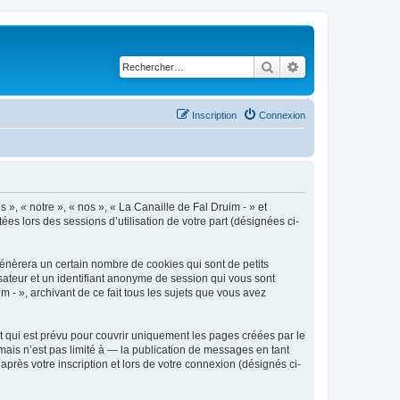
Rechercher
Recherche avancé
Inscription
Connexion
 », « notre », « nos », « La Canaille de Fal Druim - » et
ées lors des sessions d’utilisation de votre part (désignées ci-
génèrera un certain nombre de cookies qui sont de petits
isateur et un identifiant anonyme de session qui vous sont
 - », archivant de ce fait tous les sujets que vous avez
 qui est prévu pour couvrir uniquement les pages créées par le
ais n’est pas limité à — la publication de messages en tant
après votre inscription et lors de votre connexion (désignés ci-