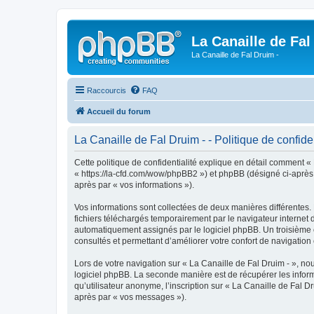
La Canaille de Fal
La Canaille de Fal Druim -
Raccourcis
FAQ
Accueil du forum
La Canaille de Fal Druim - - Politique de confiden
Cette politique de confidentialité explique en détail comment « L
« https://la-cfd.com/wow/phpBB2 ») et phpBB (désigné ci-après pa
après par « vos informations »).
Vos informations sont collectées de deux manières différentes.
fichiers téléchargés temporairement par le navigateur internet 
automatiquement assignés par le logiciel phpBB. Un troisième co
consultés et permettant d’améliorer votre confort de navigation e
Lors de votre navigation sur « La Canaille de Fal Druim - », 
logiciel phpBB. La seconde manière est de récupérer les infor
qu’utilisateur anonyme, l’inscription sur « La Canaille de Fal D
après par « vos messages »).