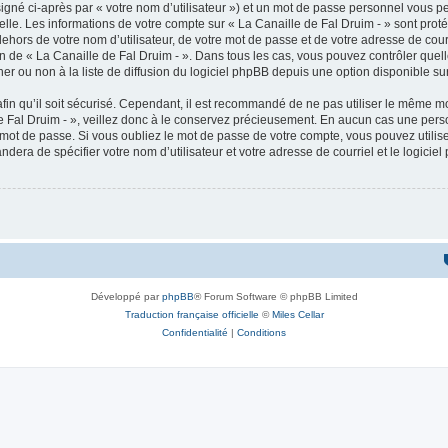
igné ci-après par « votre nom d’utilisateur ») et un mot de passe personnel vous p
elle. Les informations de votre compte sur « La Canaille de Fal Druim - » sont pro
ehors de votre nom d’utilisateur, de votre mot de passe et de votre adresse de cour
étion de « La Canaille de Fal Druim - ». Dans tous les cas, vous pouvez contrôler qu
 ou non à la liste de diffusion du logiciel phpBB depuis une option disponible su
afin qu’il soit sécurisé. Cependant, il est recommandé de ne pas utiliser le même mot
 Fal Druim - », veillez donc à le conservez précieusement. En aucun cas une perso
 mot de passe. Si vous oubliez le mot de passe de votre compte, vous pouvez utilis
andera de spécifier votre nom d’utilisateur et votre adresse de courriel et le logi
Développé par
phpBB
® Forum Software © phpBB Limited
Traduction française officielle
©
Miles Cellar
Confidentialité
|
Conditions