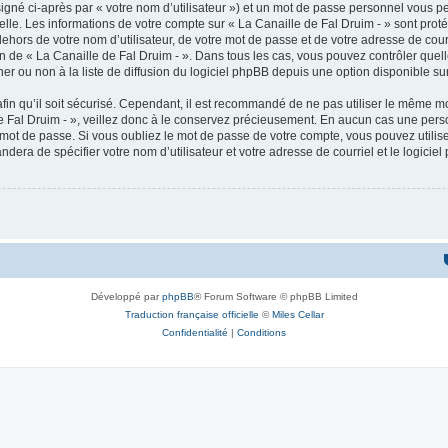
igné ci-après par « votre nom d’utilisateur ») et un mot de passe personnel vous p
elle. Les informations de votre compte sur « La Canaille de Fal Druim - » sont pro
ehors de votre nom d’utilisateur, de votre mot de passe et de votre adresse de cour
étion de « La Canaille de Fal Druim - ». Dans tous les cas, vous pouvez contrôler qu
 ou non à la liste de diffusion du logiciel phpBB depuis une option disponible su
afin qu’il soit sécurisé. Cependant, il est recommandé de ne pas utiliser le même mot
 Fal Druim - », veillez donc à le conservez précieusement. En aucun cas une perso
 mot de passe. Si vous oubliez le mot de passe de votre compte, vous pouvez utilis
andera de spécifier votre nom d’utilisateur et votre adresse de courriel et le logi
Développé par
phpBB
® Forum Software © phpBB Limited
Traduction française officielle
©
Miles Cellar
Confidentialité
|
Conditions