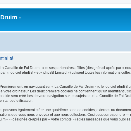
 Druim -
tialité
a Canaille de Fal Druim - » et ses partenaires affiliés (désignés ci-après par « nous
r « logiciel phpBB » et « phpBB Limited ») utilisent toutes les informations collect
 Premièrement, en naviguant sur « La Canaille de Fal Druim - », le logiciel phpBB 
de votre ordinateur. Les deux premiers cookies ne contiennent qu’un identifiant util
okie sera créé lors de votre navigation sur les sujets de « La Canaille de Fal Druim
n tant qu’utilisateur.
nous pouvons également créer une quatrième sorte de cookies, externes au document
mations que vous nous envoyez et que nous collectons. Ceci peut correspondre — m
ruim - » (désignée ci-après par « votre compte ») et les messages que vous publiez 