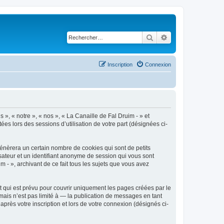
Rechercher
Recherche avancé
Inscription
Connexion
 », « notre », « nos », « La Canaille de Fal Druim - » et
ées lors des sessions d’utilisation de votre part (désignées ci-
génèrera un certain nombre de cookies qui sont de petits
isateur et un identifiant anonyme de session qui vous sont
 - », archivant de ce fait tous les sujets que vous avez
 qui est prévu pour couvrir uniquement les pages créées par le
ais n’est pas limité à — la publication de messages en tant
après votre inscription et lors de votre connexion (désignés ci-