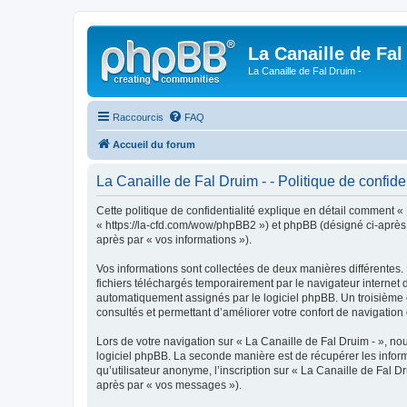
La Canaille de Fal
La Canaille de Fal Druim -
Raccourcis
FAQ
Accueil du forum
La Canaille de Fal Druim - - Politique de confiden
Cette politique de confidentialité explique en détail comment « L
« https://la-cfd.com/wow/phpBB2 ») et phpBB (désigné ci-après pa
après par « vos informations »).
Vos informations sont collectées de deux manières différentes.
fichiers téléchargés temporairement par le navigateur internet 
automatiquement assignés par le logiciel phpBB. Un troisième co
consultés et permettant d’améliorer votre confort de navigation e
Lors de votre navigation sur « La Canaille de Fal Druim - », 
logiciel phpBB. La seconde manière est de récupérer les infor
qu’utilisateur anonyme, l’inscription sur « La Canaille de Fal D
après par « vos messages »).