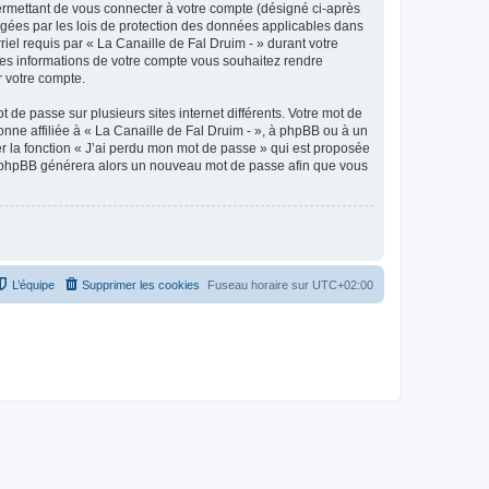
ermettant de vous connecter à votre compte (désigné ci-après
tégées par les lois de protection des données applicables dans
riel requis par « La Canaille de Fal Druim - » durant votre
elles informations de votre compte vous souhaitez rendre
r votre compte.
 de passe sur plusieurs sites internet différents. Votre mot de
nne affiliée à « La Canaille de Fal Druim - », à phpBB ou à un
er la fonction « J’ai perdu mon mot de passe » qui est proposée
ciel phpBB générera alors un nouveau mot de passe afin que vous
L’équipe
Supprimer les cookies
Fuseau horaire sur
UTC+02:00