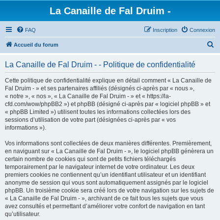
La Canaille de Fal Druim -
FAQ
Inscription
Connexion
R
Accueil du forum
e
La Canaille de Fal Druim - - Politique de confidentialité
c
h
Cette politique de confidentialité explique en détail comment « La Canaille de
Fal Druim - » et ses partenaires affiliés (désignés ci-après par « nous »,
e
« notre », « nos », « La Canaille de Fal Druim - » et « https://la-
r
cfd.com/wow/phpBB2 ») et phpBB (désigné ci-après par « logiciel phpBB » et
« phpBB Limited ») utilisent toutes les informations collectées lors des
c
sessions d’utilisation de votre part (désignées ci-après par « vos
h
informations »).
e
Vos informations sont collectées de deux manières différentes. Premièrement,
r
en naviguant sur « La Canaille de Fal Druim - », le logiciel phpBB génèrera un
certain nombre de cookies qui sont de petits fichiers téléchargés
temporairement par le navigateur internet de votre ordinateur. Les deux
premiers cookies ne contiennent qu’un identifiant utilisateur et un identifiant
anonyme de session qui vous sont automatiquement assignés par le logiciel
phpBB. Un troisième cookie sera créé lors de votre navigation sur les sujets de
« La Canaille de Fal Druim - », archivant de ce fait tous les sujets que vous
avez consultés et permettant d’améliorer votre confort de navigation en tant
qu’utilisateur.