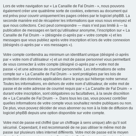
Lors de votre navigation sur « La Canaille de Fal Druim - », nous pouvons
également créer une quatrième sorte de cookies, externes au document qui
est prévu pour couvrir uniquement les pages créées par le logiciel phpBB. La
seconde manière est de récupérer les informations que vous nous envoyez et
que nous collectons. Ceci peut correspondre — mais n’est pas limité à — la
publication de messages en tant qu’utilisateur anonyme, l’inscription sur « La
Canaille de Fal Druim - » (désignée ci-après par « votre compte ») et les
messages que vous publiez après votre inscription et lors de votre connexion
(désignés ci-après par « vos messages »).
Votre compte contiendra au minimum un identifiant unique (désigné ci-après
par « votre nom d’utilisateur ») et un mot de passe personnel vous permettant
de vous connecter à votre compte (désigné ci-après par « votre mot de
passe ») et une adresse de courriel personnelle. Les informations de votre
compte sur « La Canaille de Fal Druim - » sont protégées par les lois de
protection des données applicables dans le pays qui héberge notre serveur.
Toutes les informations, en-dehors de votre nom d’utilisateur, de votre mot de
passe et de votre adresse de courriel requis par « La Canaille de Fal Druim - »
durant votre inscription, sont obligatoires ou facultatives, à la seule discrétion
de « La Canaille de Fal Druim - ». Dans tous les cas, vous pouvez contrôler
quelles informations de votre compte vous souhaitez rendre publiques ou non.
De plus, vous pouvez décider de vous abonner ou non à la liste de diffusion du
logiciel phpBB depuis une option disponible sur votre compte.
Votre mot de passe est chiffré (par un chiffrage à sens unique) afin qu’il soit
sécurisé. Cependant, il est recommandé de ne pas utiliser le même mot de
passe sur plusieurs sites internet différents. Votre mot de passe est le moyen