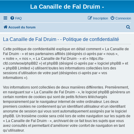
La Canaille de Fal Druim -
FAQ
Inscription
Connexion
R
Accueil du forum
e
La Canaille de Fal Druim - - Politique de confidentialité
c
h
Cette politique de confidentialité explique en détail comment « La Canaille de
Fal Druim - » et ses partenaires affiliés (désignés ci-après par « nous »,
e
« notre », « nos », « La Canaille de Fal Druim - » et « https://la-
r
cfd.com/wow/phpBB2 ») et phpBB (désigné ci-après par « logiciel phpBB » et
« phpBB Limited ») utilisent toutes les informations collectées lors des
c
sessions d’utilisation de votre part (désignées ci-après par « vos
h
informations »).
e
Vos informations sont collectées de deux manières différentes. Premièrement,
r
en naviguant sur « La Canaille de Fal Druim - », le logiciel phpBB génèrera un
certain nombre de cookies qui sont de petits fichiers téléchargés
temporairement par le navigateur internet de votre ordinateur. Les deux
premiers cookies ne contiennent qu’un identifiant utilisateur et un identifiant
anonyme de session qui vous sont automatiquement assignés par le logiciel
phpBB. Un troisième cookie sera créé lors de votre navigation sur les sujets de
« La Canaille de Fal Druim - », archivant de ce fait tous les sujets que vous
avez consultés et permettant d’améliorer votre confort de navigation en tant
qu’utilisateur.