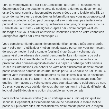
Lors de votre navigation sur « La Canaille de Fal Druim - », nous pouvons
également créer une quatrième sorte de cookies, externes au document qui
est prévu pour couvrir uniquement les pages créées par le logiciel phpBB. La
seconde manière est de récupérer les informations que vous nous envoyez et
que nous collectons. Ceci peut correspondre — mais n’est pas limité à — la
publication de messages en tant qu’utilisateur anonyme, l’inscription sur « La
Canaille de Fal Druim - » (désignée ci-après par « votre compte ») et les
messages que vous publiez après votre inscription et lors de votre connexion
(désignés ci-après par « vos messages »).
Votre compte contiendra au minimum un identifiant unique (désigné ci-après
par « votre nom d’utilisateur ») et un mot de passe personnel vous permettant
de vous connecter à votre compte (désigné ci-après par « votre mot de
passe ») et une adresse de courriel personnelle. Les informations de votre
compte sur « La Canaille de Fal Druim - » sont protégées par les lois de
protection des données applicables dans le pays qui héberge notre serveur.
Toutes les informations, en-dehors de votre nom d’utilisateur, de votre mot de
passe et de votre adresse de courriel requis par « La Canaille de Fal Druim - »
durant votre inscription, sont obligatoires ou facultatives, à la seule discrétion
de « La Canaille de Fal Druim - ». Dans tous les cas, vous pouvez contrôler
quelles informations de votre compte vous souhaitez rendre publiques ou non.
De plus, vous pouvez décider de vous abonner ou non à la liste de diffusion du
logiciel phpBB depuis une option disponible sur votre compte.
Votre mot de passe est chiffré (par un chiffrage à sens unique) afin qu’il soit
sécurisé. Cependant, il est recommandé de ne pas utiliser le même mot de
passe sur plusieurs sites internet différents. Votre mot de passe est le moyen