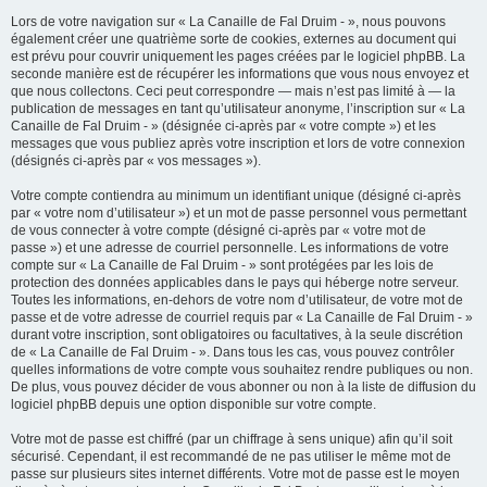
Lors de votre navigation sur « La Canaille de Fal Druim - », nous pouvons
également créer une quatrième sorte de cookies, externes au document qui
est prévu pour couvrir uniquement les pages créées par le logiciel phpBB. La
seconde manière est de récupérer les informations que vous nous envoyez et
que nous collectons. Ceci peut correspondre — mais n’est pas limité à — la
publication de messages en tant qu’utilisateur anonyme, l’inscription sur « La
Canaille de Fal Druim - » (désignée ci-après par « votre compte ») et les
messages que vous publiez après votre inscription et lors de votre connexion
(désignés ci-après par « vos messages »).
Votre compte contiendra au minimum un identifiant unique (désigné ci-après
par « votre nom d’utilisateur ») et un mot de passe personnel vous permettant
de vous connecter à votre compte (désigné ci-après par « votre mot de
passe ») et une adresse de courriel personnelle. Les informations de votre
compte sur « La Canaille de Fal Druim - » sont protégées par les lois de
protection des données applicables dans le pays qui héberge notre serveur.
Toutes les informations, en-dehors de votre nom d’utilisateur, de votre mot de
passe et de votre adresse de courriel requis par « La Canaille de Fal Druim - »
durant votre inscription, sont obligatoires ou facultatives, à la seule discrétion
de « La Canaille de Fal Druim - ». Dans tous les cas, vous pouvez contrôler
quelles informations de votre compte vous souhaitez rendre publiques ou non.
De plus, vous pouvez décider de vous abonner ou non à la liste de diffusion du
logiciel phpBB depuis une option disponible sur votre compte.
Votre mot de passe est chiffré (par un chiffrage à sens unique) afin qu’il soit
sécurisé. Cependant, il est recommandé de ne pas utiliser le même mot de
passe sur plusieurs sites internet différents. Votre mot de passe est le moyen