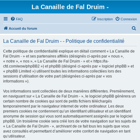
La Canaille de Fal Druim -
FAQ
Inscription
Connexion
R
Accueil du forum
e
La Canaille de Fal Druim - - Politique de confidentialité
c
h
Cette politique de confidentialité explique en détail comment « La Canaille de
Fal Druim - » et ses partenaires affiliés (désignés ci-après par « nous »,
e
« notre », « nos », « La Canaille de Fal Druim - » et « https://la-
r
cfd.com/wow/phpBB2 ») et phpBB (désigné ci-après par « logiciel phpBB » et
« phpBB Limited ») utilisent toutes les informations collectées lors des
c
sessions d’utilisation de votre part (désignées ci-après par « vos
h
informations »).
e
Vos informations sont collectées de deux manières différentes. Premièrement,
r
en naviguant sur « La Canaille de Fal Druim - », le logiciel phpBB génèrera un
certain nombre de cookies qui sont de petits fichiers téléchargés
temporairement par le navigateur internet de votre ordinateur. Les deux
premiers cookies ne contiennent qu’un identifiant utilisateur et un identifiant
anonyme de session qui vous sont automatiquement assignés par le logiciel
phpBB. Un troisième cookie sera créé lors de votre navigation sur les sujets de
« La Canaille de Fal Druim - », archivant de ce fait tous les sujets que vous
avez consultés et permettant d’améliorer votre confort de navigation en tant
qu’utilisateur.