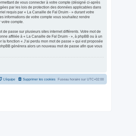
ermettant de vous connecter à votre compte (désigné ci-après
tégées par les lois de protection des données applicables dans
riel requis par « La Canaille de Fal Druim - » durant votre
elles informations de votre compte vous souhaitez rendre
r votre compte.
 de passe sur plusieurs sites internet différents. Votre mot de
nne affiliée à « La Canaille de Fal Druim - », à phpBB ou à un
er la fonction « J’ai perdu mon mot de passe » qui est proposée
ciel phpBB générera alors un nouveau mot de passe afin que vous
L’équipe
Supprimer les cookies
Fuseau horaire sur
UTC+02:00