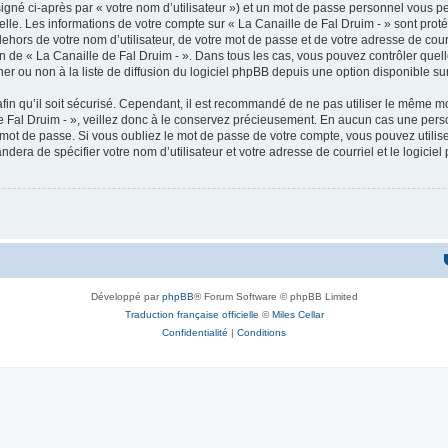
igné ci-après par « votre nom d’utilisateur ») et un mot de passe personnel vous p
elle. Les informations de votre compte sur « La Canaille de Fal Druim - » sont pro
ehors de votre nom d’utilisateur, de votre mot de passe et de votre adresse de cour
étion de « La Canaille de Fal Druim - ». Dans tous les cas, vous pouvez contrôler qu
 ou non à la liste de diffusion du logiciel phpBB depuis une option disponible su
afin qu’il soit sécurisé. Cependant, il est recommandé de ne pas utiliser le même mot
 Fal Druim - », veillez donc à le conservez précieusement. En aucun cas une perso
 mot de passe. Si vous oubliez le mot de passe de votre compte, vous pouvez utilis
andera de spécifier votre nom d’utilisateur et votre adresse de courriel et le logi
Développé par
phpBB
® Forum Software © phpBB Limited
Traduction française officielle
©
Miles Cellar
Confidentialité
|
Conditions