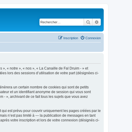
Rechercher
Recherche avancé
Inscription
Connexion
 », « notre », « nos », « La Canaille de Fal Druim - » et
ées lors des sessions d’utilisation de votre part (désignées ci-
génèrera un certain nombre de cookies qui sont de petits
isateur et un identifiant anonyme de session qui vous sont
 - », archivant de ce fait tous les sujets que vous avez
 qui est prévu pour couvrir uniquement les pages créées par le
ais n’est pas limité à — la publication de messages en tant
après votre inscription et lors de votre connexion (désignés ci-