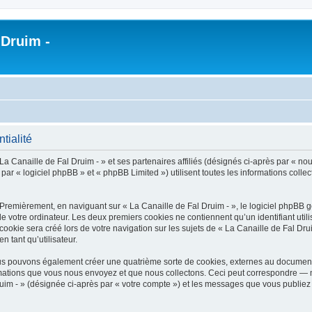
 Druim -
tialité
a Canaille de Fal Druim - » et ses partenaires affiliés (désignés ci-après par « nous
r « logiciel phpBB » et « phpBB Limited ») utilisent toutes les informations collect
 Premièrement, en naviguant sur « La Canaille de Fal Druim - », le logiciel phpBB 
de votre ordinateur. Les deux premiers cookies ne contiennent qu’un identifiant util
okie sera créé lors de votre navigation sur les sujets de « La Canaille de Fal Druim
n tant qu’utilisateur.
nous pouvons également créer une quatrième sorte de cookies, externes au document
mations que vous nous envoyez et que nous collectons. Ceci peut correspondre — m
ruim - » (désignée ci-après par « votre compte ») et les messages que vous publiez 