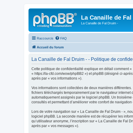
La Canaille de Fal
La Canaille de Fal Druim -
Raccourcis
FAQ
Accueil du forum
La Canaille de Fal Druim - - Politique de confiden
Cette politique de confidentialité explique en détail comment « L
« https://la-cfd.com/wow/phpBB2 ») et phpBB (désigné ci-après pa
après par « vos informations »).
Vos informations sont collectées de deux manières différentes.
fichiers téléchargés temporairement par le navigateur internet 
automatiquement assignés par le logiciel phpBB. Un troisième co
consultés et permettant d’améliorer votre confort de navigation e
Lors de votre navigation sur « La Canaille de Fal Druim - », 
logiciel phpBB. La seconde manière est de récupérer les infor
qu’utilisateur anonyme, l’inscription sur « La Canaille de Fal D
après par « vos messages »).