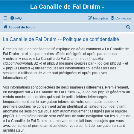
La Canaille de Fal Druim -
FAQ
Inscription
Connexion
R
Accueil du forum
e
La Canaille de Fal Druim - - Politique de confidentialité
c
h
Cette politique de confidentialité explique en détail comment « La Canaille de
Fal Druim - » et ses partenaires affiliés (désignés ci-après par « nous »,
e
« notre », « nos », « La Canaille de Fal Druim - » et « https://la-
r
cfd.com/wow/phpBB2 ») et phpBB (désigné ci-après par « logiciel phpBB » et
« phpBB Limited ») utilisent toutes les informations collectées lors des
c
sessions d’utilisation de votre part (désignées ci-après par « vos
h
informations »).
e
Vos informations sont collectées de deux manières différentes. Premièrement,
r
en naviguant sur « La Canaille de Fal Druim - », le logiciel phpBB génèrera un
certain nombre de cookies qui sont de petits fichiers téléchargés
temporairement par le navigateur internet de votre ordinateur. Les deux
premiers cookies ne contiennent qu’un identifiant utilisateur et un identifiant
anonyme de session qui vous sont automatiquement assignés par le logiciel
phpBB. Un troisième cookie sera créé lors de votre navigation sur les sujets de
« La Canaille de Fal Druim - », archivant de ce fait tous les sujets que vous
avez consultés et permettant d’améliorer votre confort de navigation en tant
qu’utilisateur.