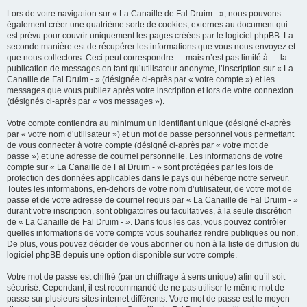
Lors de votre navigation sur « La Canaille de Fal Druim - », nous pouvons
également créer une quatrième sorte de cookies, externes au document qui
est prévu pour couvrir uniquement les pages créées par le logiciel phpBB. La
seconde manière est de récupérer les informations que vous nous envoyez et
que nous collectons. Ceci peut correspondre — mais n’est pas limité à — la
publication de messages en tant qu’utilisateur anonyme, l’inscription sur « La
Canaille de Fal Druim - » (désignée ci-après par « votre compte ») et les
messages que vous publiez après votre inscription et lors de votre connexion
(désignés ci-après par « vos messages »).
Votre compte contiendra au minimum un identifiant unique (désigné ci-après
par « votre nom d’utilisateur ») et un mot de passe personnel vous permettant
de vous connecter à votre compte (désigné ci-après par « votre mot de
passe ») et une adresse de courriel personnelle. Les informations de votre
compte sur « La Canaille de Fal Druim - » sont protégées par les lois de
protection des données applicables dans le pays qui héberge notre serveur.
Toutes les informations, en-dehors de votre nom d’utilisateur, de votre mot de
passe et de votre adresse de courriel requis par « La Canaille de Fal Druim - »
durant votre inscription, sont obligatoires ou facultatives, à la seule discrétion
de « La Canaille de Fal Druim - ». Dans tous les cas, vous pouvez contrôler
quelles informations de votre compte vous souhaitez rendre publiques ou non.
De plus, vous pouvez décider de vous abonner ou non à la liste de diffusion du
logiciel phpBB depuis une option disponible sur votre compte.
Votre mot de passe est chiffré (par un chiffrage à sens unique) afin qu’il soit
sécurisé. Cependant, il est recommandé de ne pas utiliser le même mot de
passe sur plusieurs sites internet différents. Votre mot de passe est le moyen