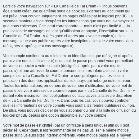
Lors de votre navigation sur « La Canaille de Fal Druim - », nous pouvons
également créer une quatrième sorte de cookies, externes au document qui
est prévu pour couvrir uniquement les pages créées par le logiciel phpBB. La
seconde manière est de récupérer les informations que vous nous envoyez et
que nous collectons. Ceci peut correspondre — mais n’est pas limité à — la
publication de messages en tant qu’utilisateur anonyme, l’inscription sur « La
Canaille de Fal Druim - » (désignée ci-après par « votre compte ») et les
messages que vous publiez après votre inscription et lors de votre connexion
(désignés ci-après par « vos messages »).
Votre compte contiendra au minimum un identifiant unique (désigné ci-après
par « votre nom d’utilisateur ») et un mot de passe personnel vous permettant
de vous connecter à votre compte (désigné ci-après par « votre mot de
passe ») et une adresse de courriel personnelle. Les informations de votre
compte sur « La Canaille de Fal Druim - » sont protégées par les lois de
protection des données applicables dans le pays qui héberge notre serveur.
Toutes les informations, en-dehors de votre nom d’utilisateur, de votre mot de
passe et de votre adresse de courriel requis par « La Canaille de Fal Druim - »
durant votre inscription, sont obligatoires ou facultatives, à la seule discrétion
de « La Canaille de Fal Druim - ». Dans tous les cas, vous pouvez contrôler
quelles informations de votre compte vous souhaitez rendre publiques ou non.
De plus, vous pouvez décider de vous abonner ou non à la liste de diffusion du
logiciel phpBB depuis une option disponible sur votre compte.
Votre mot de passe est chiffré (par un chiffrage à sens unique) afin qu’il soit
sécurisé. Cependant, il est recommandé de ne pas utiliser le même mot de
passe sur plusieurs sites internet différents. Votre mot de passe est le moyen