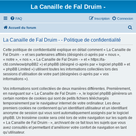
La Canaille de Fal Druim -
FAQ
Inscription
Connexion
R
Accueil du forum
e
La Canaille de Fal Druim - - Politique de confidentialité
c
h
Cette politique de confidentialité explique en détail comment « La Canaille de
Fal Druim - » et ses partenaires affiliés (désignés ci-après par « nous »,
e
« notre », « nos », « La Canaille de Fal Druim - » et « https://la-
r
cfd.com/wow/phpBB2 ») et phpBB (désigné ci-après par « logiciel phpBB » et
« phpBB Limited ») utilisent toutes les informations collectées lors des
c
sessions d’utilisation de votre part (désignées ci-après par « vos
h
informations »).
e
Vos informations sont collectées de deux manières différentes. Premièrement,
r
en naviguant sur « La Canaille de Fal Druim - », le logiciel phpBB génèrera un
certain nombre de cookies qui sont de petits fichiers téléchargés
temporairement par le navigateur internet de votre ordinateur. Les deux
premiers cookies ne contiennent qu’un identifiant utilisateur et un identifiant
anonyme de session qui vous sont automatiquement assignés par le logiciel
phpBB. Un troisième cookie sera créé lors de votre navigation sur les sujets de
« La Canaille de Fal Druim - », archivant de ce fait tous les sujets que vous
avez consultés et permettant d’améliorer votre confort de navigation en tant
qu’utilisateur.