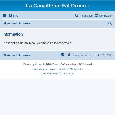
La Canaille de Fal Druim -
FAQ
Inscription
Connexion
R
Accueil du forum
e
Information
c
h
L’inscription de nouveaux comptes est désactivée.
e
r
Accueil du forum
Fuseau horaire sur
UTC+02:00
c
Développé par
phpBB
® Forum Software © phpBB Limited
h
Traduction française officielle
©
Miles Cellar
e
Confidentialité
|
Conditions
r