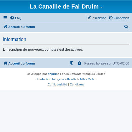
La Canaille de Fal Druim -
FAQ
Inscription
Connexion
R
Accueil du forum
e
Information
c
h
L’inscription de nouveaux comptes est désactivée.
e
r
Accueil du forum
Fuseau horaire sur
UTC+02:00
c
Développé par
phpBB
® Forum Software © phpBB Limited
h
Traduction française officielle
©
Miles Cellar
e
Confidentialité
|
Conditions
r