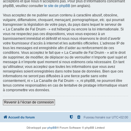
acceptons et que nous n’acceptons pas. Pour plus d’informations concernant
phpBB, veuillez consulter
le site de phpBB
(en anglais).
Vous acceptez de ne publier aucun contenu à caractère abusif, obscène,
vulgaire, diffamatoire, choquant, menaçant, pornographique, etc. qui pourrait
transgresser la législation de votre pays, du pays dans lequel le serveur de
« La Canaille de Fal Druim - » est hébergé ou encore la loi internationale. Si
vous ne respectez pas ces dispositions, vous vous exposez à un
bannissement immédiat et définitif et nous nous réservons le droit d’avertir
votre fournisseur d’accès à internet et les autorités officielles. L’adresse IP de
tous les messages est enregistrée afin d’aider au renforcement de ces
conditions. Vous acceptez le fait que « La Canaille de Fal Druim - » ait le droit
de supprimer, de modifier, de déplacer ou de verrouiller n’importe quel sujet et
message à n’importe quel moment si nous estimons cela nécessaire. En tant
qu’utilisateur, vous acceptez que toutes les informations que vous avez
renseignées soient enregistrées dans notre base de données. Bien que ces
informations ne seront pas diffusées à une tierce partie sans votre
consentement, ni « La Canaille de Fal Druim - », ni phpBB, ne pourront être
tenus comme responsables en cas de tentative de piratage informatique visant
à compromettre vos données.
Revenir à l’écran de connexion
Accueil du forum
Fuseau horaire sur
UTC+02:00
Développé par
phpBB
® Forum Software © phpBB Limited