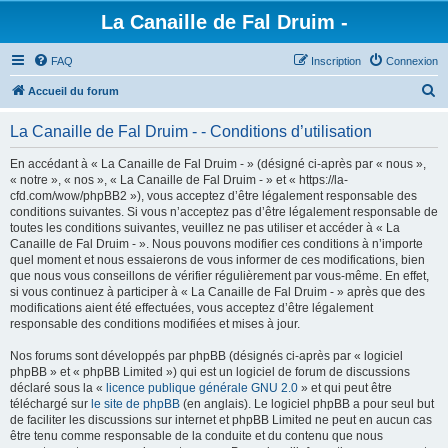
La Canaille de Fal Druim -
FAQ
Inscription
Connexion
R
Accueil du forum
e
La Canaille de Fal Druim - - Conditions d’utilisation
c
h
En accédant à « La Canaille de Fal Druim - » (désigné ci-après par « nous »,
« notre », « nos », « La Canaille de Fal Druim - » et « https://la-
e
cfd.com/wow/phpBB2 »), vous acceptez d’être légalement responsable des
r
conditions suivantes. Si vous n’acceptez pas d’être légalement responsable de
toutes les conditions suivantes, veuillez ne pas utiliser et accéder à « La
c
Canaille de Fal Druim - ». Nous pouvons modifier ces conditions à n’importe
h
quel moment et nous essaierons de vous informer de ces modifications, bien
que nous vous conseillons de vérifier régulièrement par vous-même. En effet,
e
si vous continuez à participer à « La Canaille de Fal Druim - » après que des
r
modifications aient été effectuées, vous acceptez d’être légalement
responsable des conditions modifiées et mises à jour.
Nos forums sont développés par phpBB (désignés ci-après par « logiciel
phpBB » et « phpBB Limited ») qui est un logiciel de forum de discussions
déclaré sous la «
licence publique générale GNU 2.0
» et qui peut être
téléchargé sur
le site de phpBB
(en anglais). Le logiciel phpBB a pour seul but
de faciliter les discussions sur internet et phpBB Limited ne peut en aucun cas
être tenu comme responsable de la conduite et du contenu que nous