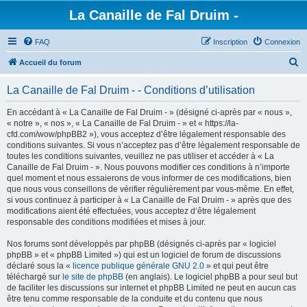
La Canaille de Fal Druim -
FAQ
Inscription
Connexion
R
Accueil du forum
e
La Canaille de Fal Druim - - Conditions d’utilisation
c
h
En accédant à « La Canaille de Fal Druim - » (désigné ci-après par « nous »,
« notre », « nos », « La Canaille de Fal Druim - » et « https://la-
e
cfd.com/wow/phpBB2 »), vous acceptez d’être légalement responsable des
r
conditions suivantes. Si vous n’acceptez pas d’être légalement responsable de
toutes les conditions suivantes, veuillez ne pas utiliser et accéder à « La
c
Canaille de Fal Druim - ». Nous pouvons modifier ces conditions à n’importe
h
quel moment et nous essaierons de vous informer de ces modifications, bien
que nous vous conseillons de vérifier régulièrement par vous-même. En effet,
e
si vous continuez à participer à « La Canaille de Fal Druim - » après que des
r
modifications aient été effectuées, vous acceptez d’être légalement
responsable des conditions modifiées et mises à jour.
Nos forums sont développés par phpBB (désignés ci-après par « logiciel
phpBB » et « phpBB Limited ») qui est un logiciel de forum de discussions
déclaré sous la «
licence publique générale GNU 2.0
» et qui peut être
téléchargé sur
le site de phpBB
(en anglais). Le logiciel phpBB a pour seul but
de faciliter les discussions sur internet et phpBB Limited ne peut en aucun cas
être tenu comme responsable de la conduite et du contenu que nous