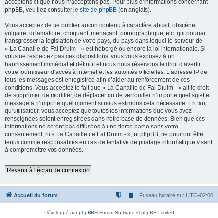
acceptons et que nous n’acceptons pas. Pour plus d’informations concernant
phpBB, veuillez consulter
le site de phpBB
(en anglais).
Vous acceptez de ne publier aucun contenu à caractère abusif, obscène,
vulgaire, diffamatoire, choquant, menaçant, pornographique, etc. qui pourrait
transgresser la législation de votre pays, du pays dans lequel le serveur de
« La Canaille de Fal Druim - » est hébergé ou encore la loi internationale. Si
vous ne respectez pas ces dispositions, vous vous exposez à un
bannissement immédiat et définitif et nous nous réservons le droit d’avertir
votre fournisseur d’accès à internet et les autorités officielles. L’adresse IP de
tous les messages est enregistrée afin d’aider au renforcement de ces
conditions. Vous acceptez le fait que « La Canaille de Fal Druim - » ait le droit
de supprimer, de modifier, de déplacer ou de verrouiller n’importe quel sujet et
message à n’importe quel moment si nous estimons cela nécessaire. En tant
qu’utilisateur, vous acceptez que toutes les informations que vous avez
renseignées soient enregistrées dans notre base de données. Bien que ces
informations ne seront pas diffusées à une tierce partie sans votre
consentement, ni « La Canaille de Fal Druim - », ni phpBB, ne pourront être
tenus comme responsables en cas de tentative de piratage informatique visant
à compromettre vos données.
Revenir à l’écran de connexion
Accueil du forum
Fuseau horaire sur
UTC+02:00
Développé par
phpBB
® Forum Software © phpBB Limited