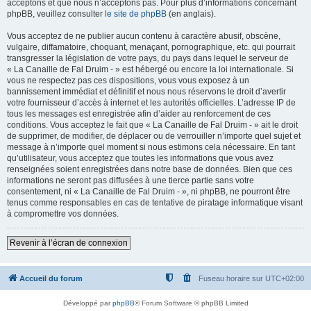
acceptons et que nous n’acceptons pas. Pour plus d’informations concernant
phpBB, veuillez consulter
le site de phpBB
(en anglais).
Vous acceptez de ne publier aucun contenu à caractère abusif, obscène,
vulgaire, diffamatoire, choquant, menaçant, pornographique, etc. qui pourrait
transgresser la législation de votre pays, du pays dans lequel le serveur de
« La Canaille de Fal Druim - » est hébergé ou encore la loi internationale. Si
vous ne respectez pas ces dispositions, vous vous exposez à un
bannissement immédiat et définitif et nous nous réservons le droit d’avertir
votre fournisseur d’accès à internet et les autorités officielles. L’adresse IP de
tous les messages est enregistrée afin d’aider au renforcement de ces
conditions. Vous acceptez le fait que « La Canaille de Fal Druim - » ait le droit
de supprimer, de modifier, de déplacer ou de verrouiller n’importe quel sujet et
message à n’importe quel moment si nous estimons cela nécessaire. En tant
qu’utilisateur, vous acceptez que toutes les informations que vous avez
renseignées soient enregistrées dans notre base de données. Bien que ces
informations ne seront pas diffusées à une tierce partie sans votre
consentement, ni « La Canaille de Fal Druim - », ni phpBB, ne pourront être
tenus comme responsables en cas de tentative de piratage informatique visant
à compromettre vos données.
Revenir à l’écran de connexion
Accueil du forum
Fuseau horaire sur
UTC+02:00
Développé par
phpBB
® Forum Software © phpBB Limited