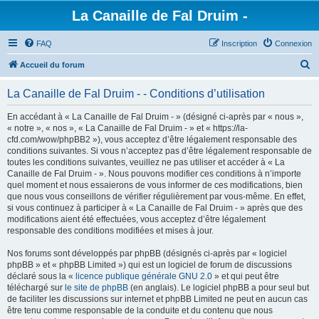
La Canaille de Fal Druim -
FAQ
Inscription
Connexion
R
Accueil du forum
e
La Canaille de Fal Druim - - Conditions d’utilisation
c
h
En accédant à « La Canaille de Fal Druim - » (désigné ci-après par « nous »,
« notre », « nos », « La Canaille de Fal Druim - » et « https://la-
e
cfd.com/wow/phpBB2 »), vous acceptez d’être légalement responsable des
r
conditions suivantes. Si vous n’acceptez pas d’être légalement responsable de
toutes les conditions suivantes, veuillez ne pas utiliser et accéder à « La
c
Canaille de Fal Druim - ». Nous pouvons modifier ces conditions à n’importe
h
quel moment et nous essaierons de vous informer de ces modifications, bien
que nous vous conseillons de vérifier régulièrement par vous-même. En effet,
e
si vous continuez à participer à « La Canaille de Fal Druim - » après que des
r
modifications aient été effectuées, vous acceptez d’être légalement
responsable des conditions modifiées et mises à jour.
Nos forums sont développés par phpBB (désignés ci-après par « logiciel
phpBB » et « phpBB Limited ») qui est un logiciel de forum de discussions
déclaré sous la «
licence publique générale GNU 2.0
» et qui peut être
téléchargé sur
le site de phpBB
(en anglais). Le logiciel phpBB a pour seul but
de faciliter les discussions sur internet et phpBB Limited ne peut en aucun cas
être tenu comme responsable de la conduite et du contenu que nous